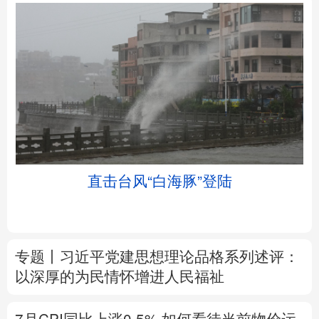
北京
天津
河北
山西
辽宁
吉林
上海
江苏
直击台风“白海豚”登陆
浙江
安徽
福建
江西
山东
河南
湖北
湖南
专题丨
习近平党建思想理论品格系列述评：
广东
广西
海南
重庆
以深厚的为民情怀增进人民福祉
四川
贵州
云南
西藏
7月CPI同比上涨0.5%
如何看待当前物价运
陕西
甘肃
青海
宁夏
行态势
新疆
内蒙古
黑龙江
树立和践行正确政绩观
在为民造福上出实
招求实效