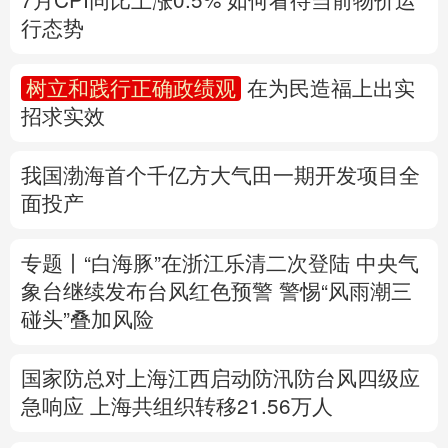
多语种频道
我国渤海首个千亿方大气田一期开发项目全
面投产
English
Español
Français
عربى
Русский язык
日本語
한국어
专题丨
“白海豚”在浙江乐清二次登陆
中央气
象台继续发布台风红色预警
警惕“风雨潮三
Deutsch
Português
碰头”叠加风险
国家防总对上海江西启动防汛防台风四级应
急响应
上海共组织转移21.56万人
速查，7月流行计算机病毒当心中招
中国第16次北冰洋考察队“雪龙2”号开始冰