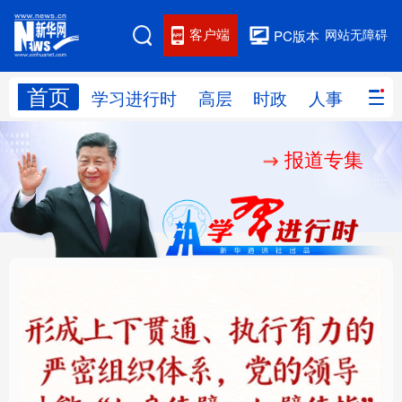
客户端
网站无障碍
PC版本
首页
网站地图
学习进行时
高层
时政
人事
国际
报道专集
学习进行时
高层
时政
人事
国际
财经
网评
港澳
台湾
思客智库
全球连线
教育
科技
科创
量子
体育
文化
书画
健康
军事
铸魂强党丨健全上下贯
人民的健康、体质、幸
访谈
视频
图片
政务