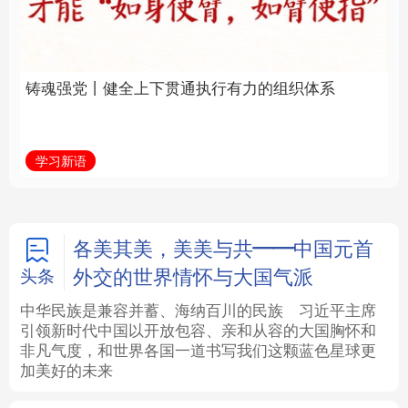
通执行有力的组织体系
福一脉相承
法律
中央文件
金融
汽车
学习新语
学习进行时
食品
人居
信息化
数字经济
学术中国
乡村振兴
银龄
溯源中国
各美其美，美美与共——中国元首
外交的世界情怀与大国气派
头条
城市
旅游
能源
会展
中华民族是兼容并蓄、海纳百川的民族
习近平主席
引领新时代中国以开放包容、亲和从容的大国胸怀和
彩票
娱乐
时尚
悦读
非凡气度，和世界各国一道书写我们这颗蓝色星球更
加美好的未来
公益
一带一路
亚太网
上市公司
文化产业
地方频道