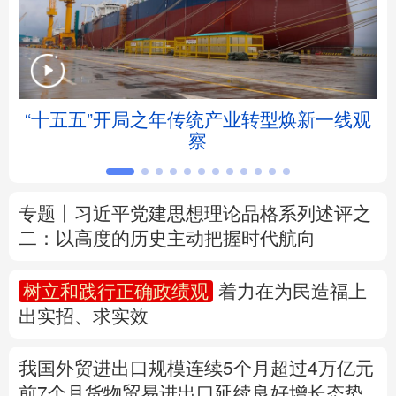
北京
天津
河北
山西
辽宁
吉林
上海
江苏
“十五五”开局之年传统产业转型焕新一线观
浙江
安徽
福建
江西
察
山东
河南
湖北
湖南
专题丨
习近平党建思想理论品格系列述评之
广东
广西
海南
重庆
二：以高度的历史主动把握时代航向
四川
贵州
云南
西藏
树立和践行正确政绩观
着力在为民造福上
陕西
甘肃
青海
宁夏
出实招、求实效
新疆
内蒙古
黑龙江
我国外贸进出口规模连续5个月超过4万亿元
前7个月货物贸易进出口延续良好增长态势