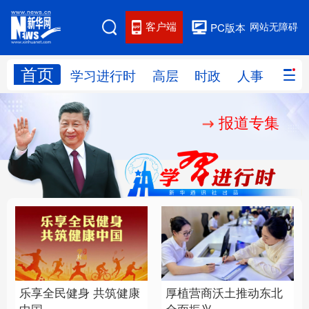
客户端
网站无障碍
PC版本
首页
网站地图
学习进行时
高层
时政
人事
国际
报道专集
学习进行时
高层
时政
人事
国际
财经
网评
港澳
台湾
思客智库
全球连线
教育
科技
科创
量子
体育
文化
书画
健康
军事
乐享全民健身 共筑健康
厚植营商沃土推动东北
访谈
视频
图片
政务