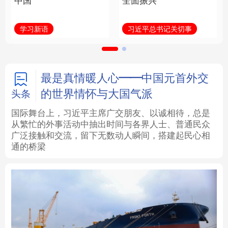
中国
全面振兴
法律
中央文件
金融
汽车
学习新语
习近平总书记关切事
食品
人居
信息化
数字经济
学术中国
乡村振兴
银龄
溯源中国
最是真情暖人心——中国元首外交
的世界情怀与大国气派
头条
城市
旅游
能源
会展
国际舞台上，习近平主席广交朋友、以诚相待，总是
从繁忙的外事活动中抽出时间与各界人士、普通民众
彩票
娱乐
时尚
悦读
广泛接触和交流，留下无数动人瞬间，搭建起民心相
通的桥梁
公益
一带一路
亚太网
上市公司
文化产业
地方频道