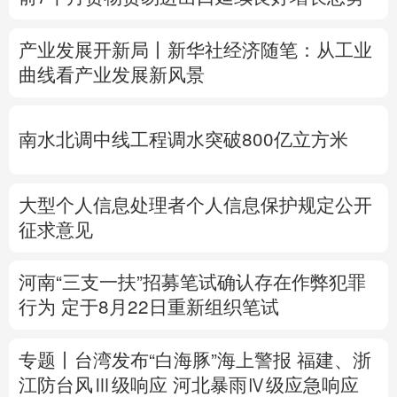
多语种频道
产业发展开新局丨
新华社经济随笔：从工业
曲线看产业发展新风景
English
Español
Français
عربى
Русский язык
日本語
한국어
南水北调中线工程调水突破800亿立方米
Deutsch
Português
大型个人信息处理者个人信息保护规定公开
征求意见
河南“三支一扶”招募笔试确认存在作弊犯罪
行为
定于8月22日重新组织笔试
专题丨
台湾发布“白海豚”海上警报
福建、
浙
江防台风Ⅲ级响应
河北暴雨Ⅳ级应急响应