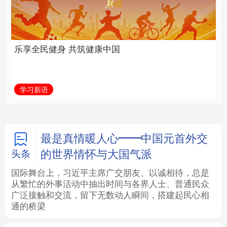
中国
全面振兴
法律
中央文件
金融
汽车
学习新语
习近平总书记关切事
食品
人居
信息化
数字经济
学术中国
乡村振兴
银龄
溯源中国
最是真情暖人心——中国元首外交
的世界情怀与大国气派
头条
城市
旅游
能源
会展
国际舞台上，习近平主席广交朋友、以诚相待，总是
从繁忙的外事活动中抽出时间与各界人士、普通民众
彩票
娱乐
时尚
悦读
广泛接触和交流，留下无数动人瞬间，搭建起民心相
通的桥梁
公益
一带一路
亚太网
上市公司
文化产业
地方频道