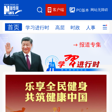
客户端
网站无障碍
PC版本
首页
网站地图
学习进行时
高层
时政
人事
国际
报道专集
学习进行时
高层
时政
人事
国际
财经
网评
港澳
台湾
思客智库
全球连线
教育
科技
科创
量子
体育
文化
书画
健康
军事
乐享全民健身 共筑健康
厚植营商沃土推动东北
访谈
视频
图片
政务