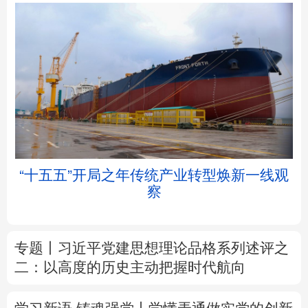
北京
天津
河北
山西
辽宁
吉林
上海
江苏
帧
“十五五”开局之年传统产业转型焕新一线观
浙江
安徽
福建
江西
察
山东
河南
湖北
湖南
专题丨
习近平党建思想理论品格系列述评之
广东
广西
海南
重庆
二：以高度的历史主动把握时代航向
四川
贵州
云南
西藏
学习新语·铸魂强党丨学懂弄通做实党的创新
陕西
甘肃
青海
宁夏
理论
新疆
内蒙古
黑龙江
树立和践行正确政绩观
着力在为民造福上
出实招、求实效