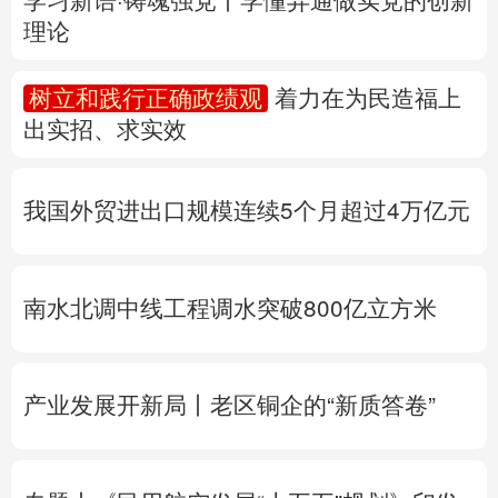
多语种频道
我国外贸进出口规模连续5个月超过4万亿元
English
Español
Français
عربى
Русский язык
日本語
한국어
南水北调中线工程调水突破800亿立方米
Deutsch
Português
产业发展开新局丨
老区铜企的“新质答卷”
专题丨
《民用航空发展“十五五”规划》印发
专题丨
“白海豚”靠近华东沿海
浙江防台风Ⅲ
级应急响应
北京将迎短时强降水
河北暴雨