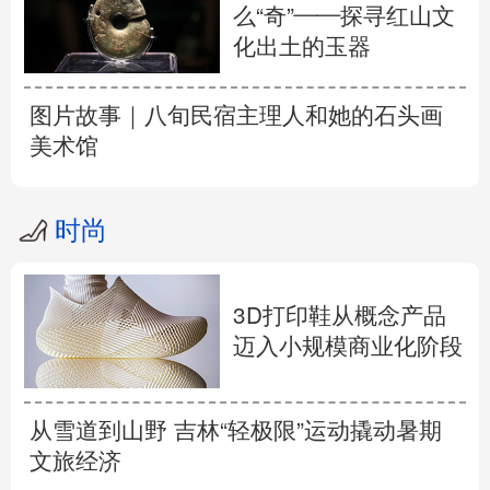
么“奇”——探寻红山文
化出土的玉器
图片故事｜八旬民宿主理人和她的石头画
美术馆
时尚
3D打印鞋从概念产品
迈入小规模商业化阶段
从雪道到山野 吉林“轻极限”运动撬动暑期
文旅经济