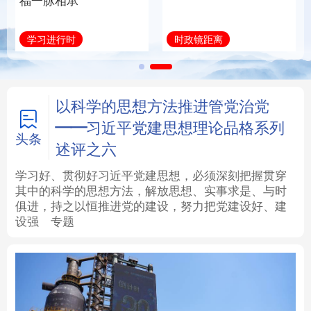
族复兴重任的高素质干
部队伍
法律
中央文件
金融
汽车
总书记治国理政故事
学习新语
食品
人居
信息化
数字经济
学术中国
乡村振兴
银龄
溯源中国
以科学的思想方法推进管党治党
——习近平党建思想理论品格系列
城市
旅游
能源
会展
头条
述评之六
彩票
娱乐
时尚
悦读
学习好、贯彻好习近平党建思想，必须深刻把握贯穿
其中的科学的思想方法，解放思想、实事求是、与时
俱进，持之以恒推进党的建设，努力把党建设好、建
公益
一带一路
亚太网
上市公司
设强
专题
文化产业
地方频道