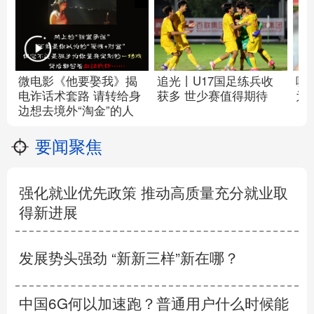
微电影《他要娶我》揭
追光丨U17国足练兵收
唠
电诈话术套路 请转给身
获多 世少赛值得期待
为
边想去境外“淘金”的人
要闻聚焦
强化就业优先政策 推动高质量充分就业取
得新进展
发展势头强劲 “新新三样”新在哪？
中国6G何以加速跑？普通用户什么时候能