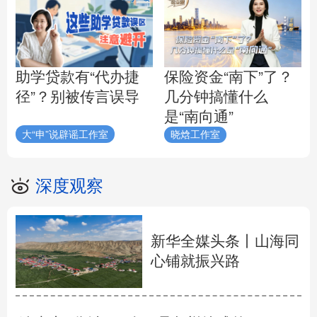
助学贷款有“代办捷
保险资金“南下”了？
径”？别被传言误导
几分钟搞懂什么
是“南向通”
大“申”说辟谣工作室
晓焓工作室
深度观察
新华全媒头条丨
山海同
心铺就振兴路