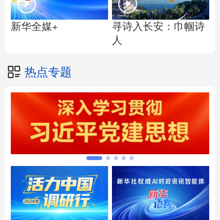
寻诗入长安：巾帼诗
新华全媒+
人
热点专题