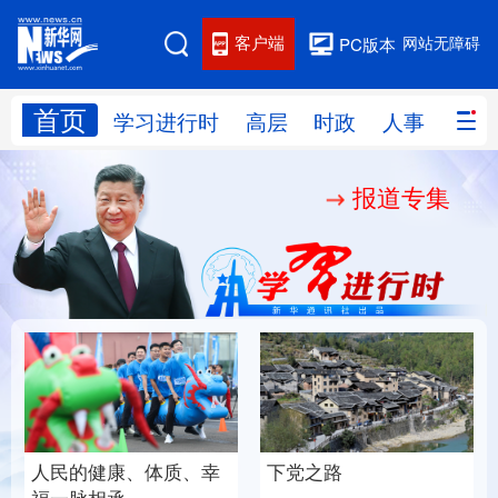
客户端
网站无障碍
PC版本
首页
网站地图
学习进行时
高层
时政
人事
国际
报道专集
学习进行时
高层
时政
人事
国际
财经
网评
港澳
台湾
思客智库
全球连线
教育
科技
科创
量子
体育
文化
书画
健康
军事
“我是人民的勤务员”
铸魂强党丨建设堪当民
访谈
视频
图片
政务