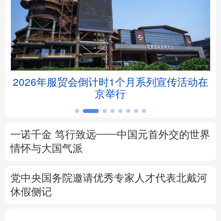
北京
天津
河北
山西
辽宁
吉林
上海
江苏
浙江
安徽
福建
江西
动在
谁说中国人造不出自己的芯片？
山东
河南
湖北
湖南
广东
广西
海南
重庆
一诺千金 笃行致远——中国元首外交的世界
四川
贵州
云南
西藏
情怀与大国气派
陕西
甘肃
青海
宁夏
党中央国务院邀请优秀专家人才代表北戴河
休假侧记
新疆
内蒙古
黑龙江