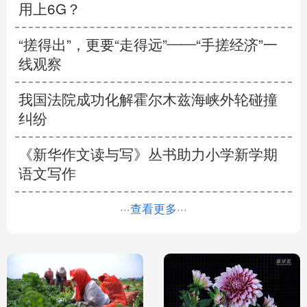
用上6G？
“搓得出”，更要“走得远”——“手搓经济”一
线观察
我国法院成功化解霍尔木兹海峡外轮碰撞
纠纷
《新华作文读与写》丛书助力小学新学期
语文写作
···查看更多···