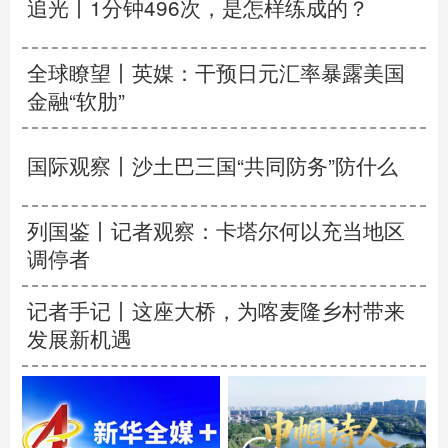
追光丨
1分钟496次，是怎样练成的？
全球瞭望丨英媒：干预日元汇率暴露美国
金融“软肋”
国际观察丨
沙土巴三国“共同防务”防什么
列国鉴丨记者观察：卡塔尔何以充当地区
调停者
记者手记丨这座大桥，为喀麦隆乡村带来
发展新机遇