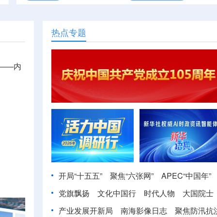
热点专题
——内
开局“十五五”
聚焦“六张网”
APEC“中国年”
党旗飘扬
文化中国行
时代人物
大国院士
产业发展开新局
南海影像日志
聚焦防汛抗