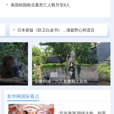
泰国校园枪击案死亡人数升至9人
日本新版《防卫白皮书》，满篇野心和谎言
安徽桐城：六尺巷暑期文旅热
新华网国际看点
“反向海淘”持续火热，外国