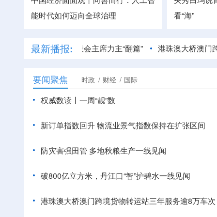
能时代如何迈向全球治理
看“海”
最新播报:
去了？美军参联会主席力主“翻篇”
港珠澳大桥澳门跨境货物转
要闻聚焦
时政
财经
国际
权威数读丨一周“靓”数
新订单指数回升 物流业景气指数保持在扩张区间
防灾害强田管 多地秋粮生产一线见闻
破800亿立方米，丹江口“智”护碧水一线见闻
港珠澳大桥澳门跨境货物转运站三年服务逾8万车次