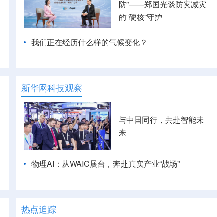
防”——郑国光谈防灾减灾
的“硬核”守护
我们正在经历什么样的气候变化？
新华网科技观察
与中国同行，共赴智能未
来
物理AI：从WAIC展台，奔赴真实产业“战场”
热点追踪