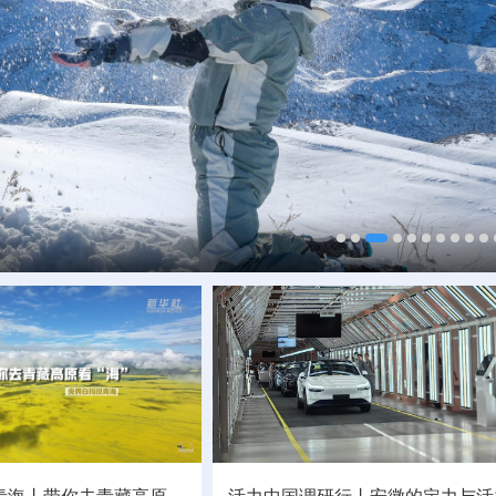
村酒博会
海同心铺就振兴路
青海丨带你去青藏高原
活力中国调研行丨
安徽的定力与活