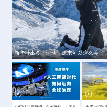
杏花深处清香来 相约2026杏花
从“一捆发菜”到“万家发财”，山
全民健身热潮涌动
新华社出图丨运动，原来可以这么美
中国经济面面观丨向善而行：人工智
央秀白玛说