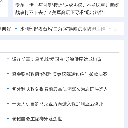
专题丨
伊：与阿曼“接近”达成协议并不意味重开海峡
战事打不下去了？
美军高层正寻求“退出路径”
专题丨
伊朗媒体发布伊朗最高领袖视频
美军高层正
水利部部署台风“白海豚”暴雨洪水防御工作
新订单指数回升
寻求对伊战事“退出路径”
伊朗战事打不下去了？
专题丨
伊朗战事打不下去了？美军参联会主席力
主“翻篇”
美财长：霍尔木兹海峡将变得“不再重要”
泽连斯基：乌美就“爱国者”导弹供应达成协议
避免联邦政府“停摆” 美参议院通过临时拨款法案
匈牙利执政党提名前最高法院院长为总统候选人
一无人机自罗马尼亚方向进入保加利亚后爆炸
老挝国会主席赛宋蓬逝世