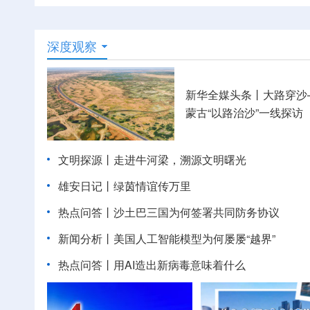
深度观察
新华全媒头条丨
大路穿沙
蒙古“以路治沙”一线探访
文明探源丨走进牛河梁，溯源文明曙光
雄安日记丨绿茵情谊传万里
热点问答丨沙土巴三国为何签署共同防务协议
新闻分析丨美国人工智能模型为何屡屡“越界”
热点问答丨用AI造出新病毒意味着什么