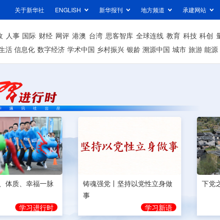
关于新华社
ENGLISH
新华报刊
地方频道
承建网站
政
人事
国际
财经
网评
港澳
台湾
思客智库
全球连线
教育
科技
科创
生活
信息化
数字经济
学术中国
乡村振兴
银龄
溯源中国
城市
旅游
能源
、体质、幸福一脉
铸魂强党丨坚持以党性立身做
下党
事
学习进行时
学习新语