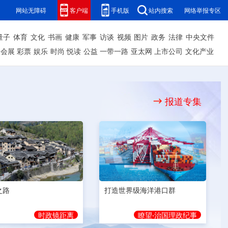
网站无障碍
客户端
手机版
站内搜索
网络举报专区
量子
体育
文化
书画
健康
军事
访谈
视频
图片
政务
法律
中央文件
会展
彩票
娱乐
时尚
悦读
公益
一带一路
亚太网
上市公司
文化产业
报道专集
之路
打造世界级海洋港口群
时政镜距离
瞭望·治国理政纪事