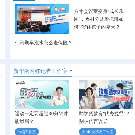
方寸会议室变身“成长乐
园”，乡村公益暑托班如
何“托”住孩子的夏天？
汛期车泡水怎么走保险？
新华网网红记者工作室
运动一定要超过30分钟才
助学贷款有“代办捷径”？
能燃脂？
别被传言误导
刘燕工作室
大“申”说辟谣工作室