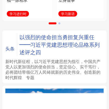
福一脉相承
立身做事
法律
中央文件
金融
汽车
学习进行时
学习新语
食品
人居
信息化
数字经济
学术中国
乡村振兴
银龄
溯源中国
以强烈的使命担当勇担复兴重任
——习近平党建思想理论品格系列
城市
旅游
能源
会展
头条
述评之四
彩票
娱乐
时尚
悦读
新时代新征程，以习近平党建思想为指引，中国共产
党人以更加强烈的使命担当，坚定信心、实干笃行，
必将团结带领亿万人民铸就新的历史伟业、创造新的
公益
一带一路
亚太网
上市公司
时代辉煌
专题
文化产业
地方频道