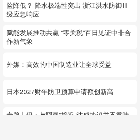
险降低？
降水极端性突出
浙江洪水防御Ⅲ
级应急响应
赋能发展推动共赢 “零关税”百日见证中非合
作新气象
外媒：高效的中国制造业让全球受益
日本2027财年防卫预算申请额创新高
专题丨
伊：与阿曼“接近”达成协议并不意味
重开海峡
美媒：美“爱国者”导弹库存不足
1700枚