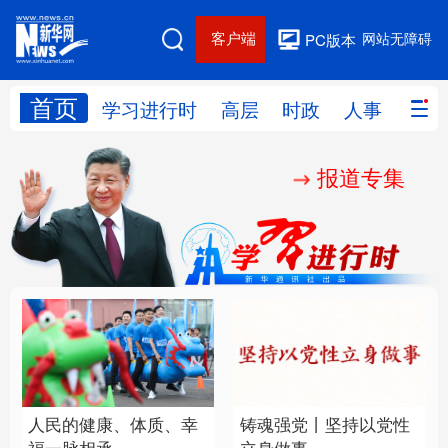
客户端
网站无障碍
PC版本
首页
网站地图
学习进行时
高层
时政
人事
国际
报道专集
学习进行时
高层
时政
人事
国际
财经
网评
港澳
台湾
思客智库
全球连线
教育
科技
科创
量子
体育
文化
书画
健康
军事
人民的健康、体质、幸
铸魂强党丨坚持以党性
访谈
视频
图片
政务