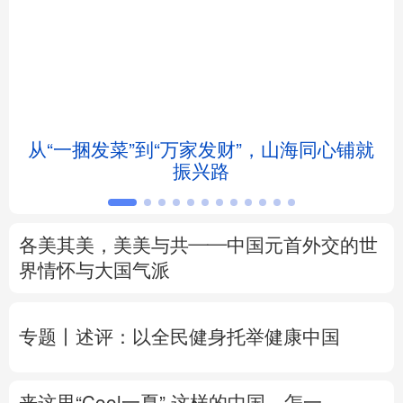
北京
天津
河北
山西
辽宁
吉林
上海
江苏
浙江
安徽
福建
江西
从“一捆发菜”到“万家发财”，山海同心铺就
会
振兴路
山东
河南
湖北
湖南
广东
广西
海南
重庆
各美其美，美美与共——中国元首外交的世
四川
贵州
云南
西藏
界情怀与大国气派
陕西
甘肃
青海
宁夏
专题丨
述评：以全民健身托举健康中国
新疆
内蒙古
黑龙江
来这里“Cool一夏”
这样的中国，怎一