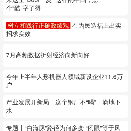
个“酷”字了得
多语种频道
树立和践行正确政绩观
在为民造福上出实
English
Español
Français
عربى
招求实效
Русский язык
日本語
한국어
7月高频数据折射经济向新向好
Deutsch
Português
今年上半年人形机器人领域新设企业11.6万
户
产业发展开新局丨
这个钢厂不“喝”一滴地下
水
专题丨
“白海豚”路径为何多变
“闭眼”等于风