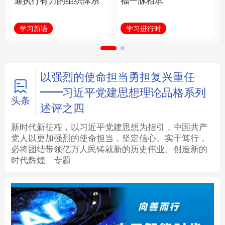
通执行有力的组织体系
福一脉相承
法律
中央文件
金融
汽车
学习新语
学习进行时
食品
人居
信息化
数字经济
学术中国
乡村振兴
银龄
溯源中国
以强烈的使命担当勇担复兴重任
——习近平党建思想理论品格系列
城市
旅游
能源
会展
头条
述评之四
彩票
娱乐
时尚
悦读
新时代新征程，以习近平党建思想为指引，中国共产
党人以更加强烈的使命担当，坚定信心、实干笃行，
必将团结带领亿万人民铸就新的历史伟业、创造新的
公益
一带一路
亚太网
上市公司
时代辉煌
专题
文化产业
地方频道