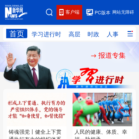
客户端
网站无障碍
PC版本
首页
网站地图
学习进行时
高层
时政
人事
国际
报道专集
学习进行时
高层
时政
人事
国际
财经
网评
港澳
台湾
思客智库
全球连线
教育
科技
科创
量子
体育
文化
书画
健康
军事
铸魂强党丨健全上下贯
人民的健康、体质、幸
访谈
视频
图片
政务