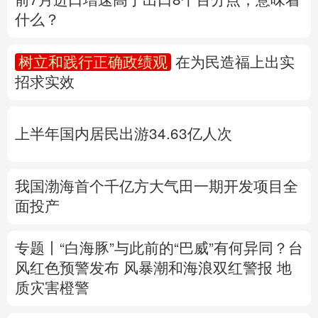
什么？
多语种频道
树立和践行正确政绩观
在为民造福上出实
English
Español
Français
عربى
招求实效
Русский язык
日本語
한국어
上半年国内居民出游34.63亿人次
Deutsch
Português
我国渤海首个千亿方大气田一期开发项目全
面投产
专题丨
“白海豚”与此前的“巴威”有何异同？
台
风红色预警发布
风暴潮和海浪双红警报
地
质灾害橙警