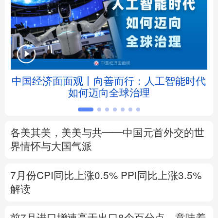
北京
天津
河北
山西
辽宁
吉林
上海
江苏
浙江
安徽
福建
江西
中国经济面面观丨向善而行：人工智能时代
如何迈向全球治理
山东
河南
湖北
湖南
广东
广西
海南
重庆
各美其美，美美与共——中国元首外交的世
四川
贵州
云南
西藏
界情怀与大国气派
陕西
甘肃
青海
宁夏
7月份CPI同比上涨0.5%
PPI同比上涨3.5%
解读
新疆
内蒙古
黑龙江
前7月进口增速高于出口8个百分点，意味着