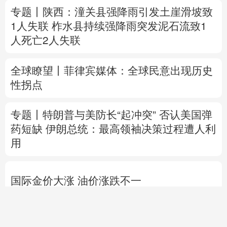
专题丨
陕西：潼关县强降雨引发土崖滑坡致
1人失联
柞水县持续强降雨突发泥石流致1
人死亡2人失联
全球瞭望丨菲律宾媒体：全球民意出现历史
性拐点
专题丨
特朗普与美防长“起冲突”
否认美国弹
药短缺
伊朗总统：最高领袖决策过程遭人利
用
国际金价大涨 油价涨跌不一
霍尔木兹海峡开放迷局
8月7日迎立秋
草木花果
消
直播中