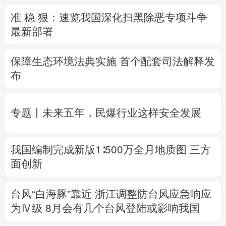
准 稳 狠：速览我国深化扫黑除恶专项斗争
多语种频道
最新部署
English
Español
Français
عربى
保障生态环境法典实施 首个配套司法解释发
Русский язык
日本語
한국어
布
Deutsch
Português
专题丨
未来五年，民爆行业这样安全发展
我国编制完成新版1∶500万全月地质图 三方
面创新
台风“白海豚”靠近 浙江调整防台风应急响应
为Ⅳ级
8月
会有几个台风登陆或影响我国