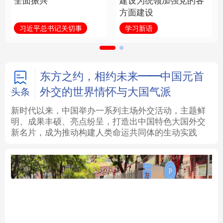
全面振兴
建设为统领加强党的各
方面建设
法律
中央文件
金融
汽车
习近平总书记关切事
学习新语
食品
人居
信息化
数字经济
学术中国
乡村振兴
银龄
溯源中国
东方之约，相约未来——中国元首
外交的世界情怀与大国气派
头条
城市
旅游
能源
会展
新时代以来，中国举办一系列主场外交活动，主题鲜
明、成果丰硕、亮点纷呈，打造出中国特色大国外交
彩票
娱乐
时尚
悦读
新名片，成为推动构建人类命运共同体的生动实践
公益
一带一路
亚太网
上市公司
文化产业
地方频道