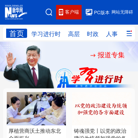
客户端
网站无障碍
PC版本
首页
网站地图
学习进行时
高层
时政
人事
国际
报道专集
学习进行时
高层
时政
人事
国际
财经
网评
港澳
台湾
思客智库
全球连线
教育
科技
科创
量子
体育
文化
书画
健康
军事
厚植营商沃土推动东北
铸魂强党丨以党的政治
访谈
视频
图片
政务