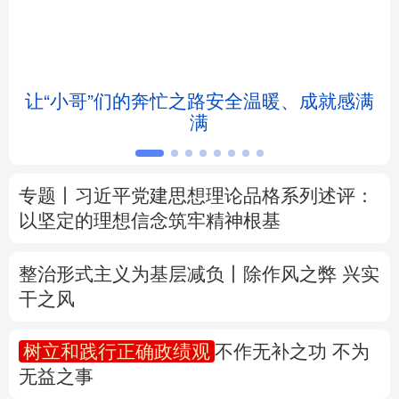
北京
天津
河北
山西
辽宁
吉林
上海
江苏
让“小哥”们的奔忙之路安全温暖、成就感满
满
浙江
安徽
福建
江西
山东
河南
湖北
湖南
专题丨
习近平党建思想理论品格系列述评：
以坚定的理想信念筑牢精神根基
广东
广西
海南
重庆
四川
贵州
云南
西藏
整治形式主义为基层减负丨除作风之弊 兴实
干之风
陕西
甘肃
青海
宁夏
树立和践行正确政绩观
不作无补之功 不为
新疆
内蒙古
黑龙江
无益之事