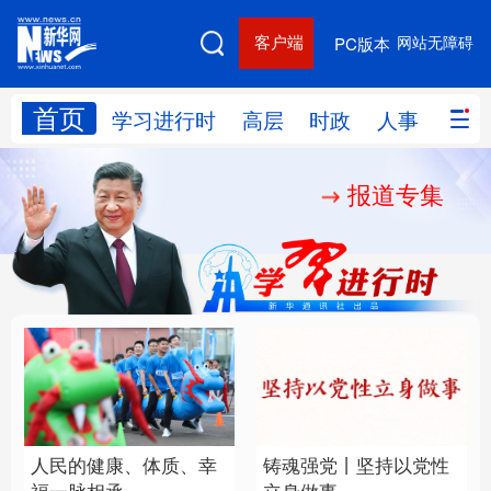
客户端
网站无障碍
PC版本
首页
网站地图
学习进行时
高层
时政
人事
国际
报道专集
学习进行时
高层
时政
人事
国际
财经
网评
港澳
台湾
思客智库
全球连线
教育
科技
科创
量子
体育
文化
书画
健康
军事
人民的健康、体质、幸
铸魂强党丨坚持以党性
访谈
视频
图片
政务