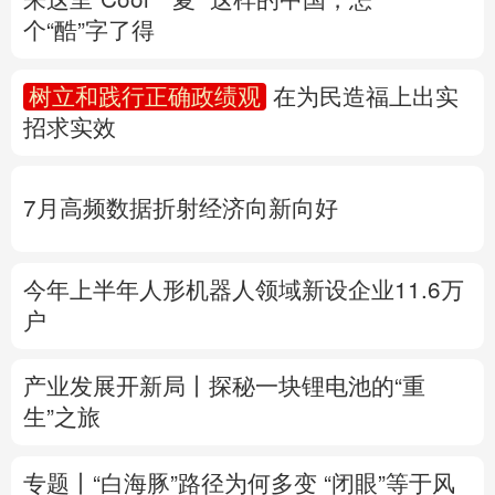
个“酷”字了得
多语种频道
树立和践行正确政绩观
在为民造福上出实
English
Español
Français
عربى
招求实效
Русский язык
日本語
한국어
7月高频数据折射经济向新向好
Deutsch
Português
今年上半年人形机器人领域新设企业11.6万
户
产业发展开新局丨
探秘一块锂电池的“重
生”之旅
专题丨
“白海豚”路径为何多变
“闭眼”等于风