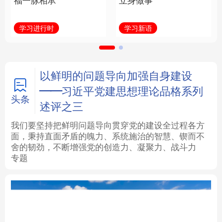
福一脉相承
立身做事
法律
中央文件
金融
汽车
学习进行时
学习新语
食品
人居
信息化
数字经济
学术中国
乡村振兴
银龄
溯源中国
以鲜明的问题导向加强自身建设
——习近平党建思想理论品格系列
城市
旅游
能源
会展
头条
述评之三
彩票
娱乐
时尚
悦读
我们要坚持把鲜明问题导向贯穿党的建设全过程各方
面，秉持直面矛盾的魄力、系统施治的智慧、锲而不
舍的韧劲，不断增强党的创造力、凝聚力、战斗力
公益
一带一路
亚太网
上市公司
专题
文化产业
会
地方频道