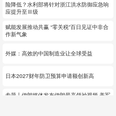
险降低？
水利部将针对浙江洪水防御应急响
应提升至Ⅲ级
赋能发展推动共赢 “零关税”百日见证中非合
作新气象
外媒：高效的中国制造业让全球受益
日本2027财年防卫预算申请额创新高
专题丨
伊朗媒体发布伊朗最高领袖视频
美军
高层正寻求对伊战事“退出路径”
伊朗战事打
不下去了？