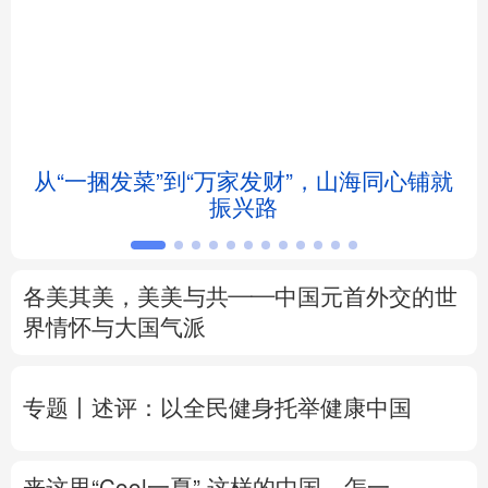
北京
天津
河北
山西
辽宁
吉林
上海
江苏
浙江
安徽
福建
江西
从“一捆发菜”到“万家发财”，山海同心铺就
振兴路
山东
河南
湖北
湖南
广东
广西
海南
重庆
各美其美，美美与共——中国元首外交的世
四川
贵州
云南
西藏
界情怀与大国气派
陕西
甘肃
青海
宁夏
专题丨
述评：以全民健身托举健康中国
新疆
内蒙古
黑龙江
来这里“Cool一夏”
这样的中国，怎一