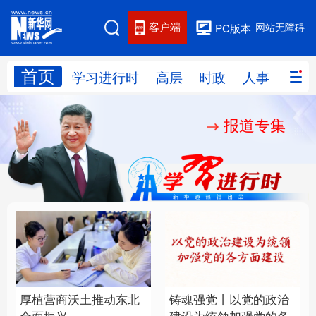
客户端
网站无障碍
PC版本
首页
网站地图
学习进行时
高层
时政
人事
国际
报道专集
学习进行时
高层
时政
人事
国际
财经
网评
港澳
台湾
思客智库
全球连线
教育
科技
科创
量子
体育
文化
书画
健康
军事
厚植营商沃土推动东北
铸魂强党丨以党的政治
访谈
视频
图片
政务