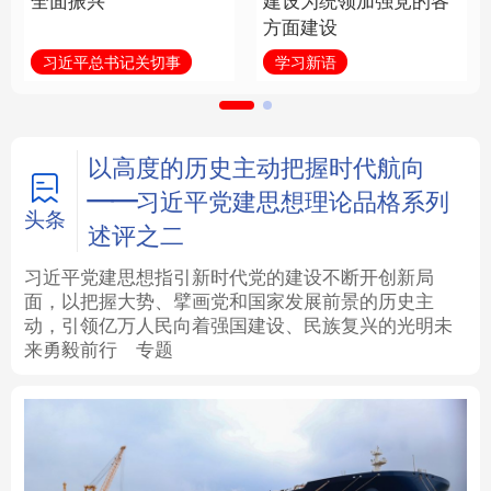
全面振兴
建设为统领加强党的各
方面建设
法律
中央文件
金融
汽车
习近平总书记关切事
学习新语
食品
人居
信息化
数字经济
学术中国
乡村振兴
银龄
溯源中国
以高度的历史主动把握时代航向
——习近平党建思想理论品格系列
城市
旅游
能源
会展
头条
述评之二
彩票
娱乐
时尚
悦读
习近平党建思想指引新时代党的建设不断开创新局
面，以把握大势、擘画党和国家发展前景的历史主
动，引领亿万人民向着强国建设、民族复兴的光明未
公益
一带一路
亚太网
上市公司
来勇毅前行
专题
文化产业
地方频道