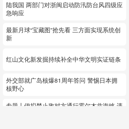
陆我国
两部门对浙闽启动防汛防台风四级应
急响应
最新月球“宝藏图”抢先看
三方面实现系统创
新
红山文化新发掘持续补全中华文明实证链条
外交部就广岛核爆81周年答问
警惕日本拥
核野心
专题丨
伊拟禁止敌对方通行霍尔木兹海峡 违
者重罚