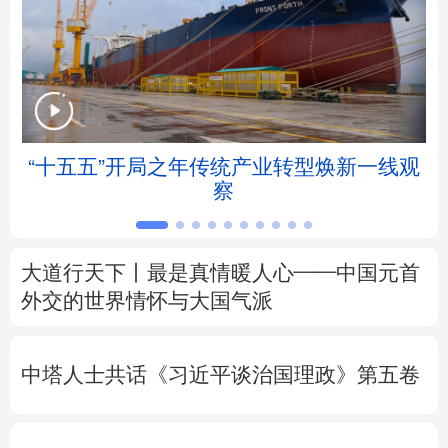
北京
天津
河北
山西
辽宁
吉林
上海
江苏
浙江
安徽
福建
江西
“十五五”开局之年传统产业转型焕新一线观
察
山东
河南
湖北
湖南
广东
广西
海南
重庆
大道行天下丨最是真情暖人心——中国元首
四川
贵州
云南
西藏
外交的
世界
情怀与大国气派
陕西
甘肃
青海
宁夏
中塔人士共话《习近平谈治国理政》第五卷
新疆
内蒙古
黑龙江