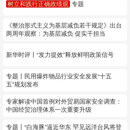
树立和践行正确政绩观
专题
多语种频道
《整治形式主义为基层减负若干规定》出台
English
Español
Français
عربى
两周年
观察
：为基层减负 促实干担当
Русский язык
日本語
한국어
新华时评丨“发力提效”释放鲜明政策信号
Deutsch
Português
专题丨
民用爆炸物品行业安全发展“十五
五”规划发布
专家解读中国首例对外贸易国家安全调查：
中国经贸治理体系一次重要升级
专题丨
“白海豚”逼近华东 罕见远洋台风将登