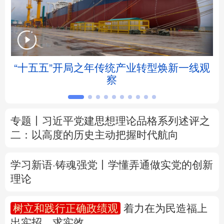
北京
天津
河北
山西
辽宁
吉林
上海
江苏
举
“十五五”开局之年传统产业转型焕新一线观
浙江
安徽
福建
江西
察
山东
河南
湖北
湖南
专题丨
习近平党建思想理论品格系列述评之
广东
广西
海南
重庆
二：以高度的历史主动把握时代航向
四川
贵州
云南
西藏
学习新语·铸魂强党丨学懂弄通做实党的创新
陕西
甘肃
青海
宁夏
理论
新疆
内蒙古
黑龙江
树立和践行正确政绩观
着力在为民造福上
出实招、求实效