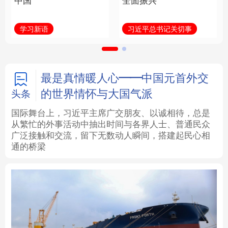
中国
全面振兴
法律
中央文件
金融
汽车
学习新语
习近平总书记关切事
食品
人居
信息化
数字经济
学术中国
乡村振兴
银龄
溯源中国
最是真情暖人心——中国元首外交
的世界情怀与大国气派
头条
城市
旅游
能源
会展
国际舞台上，习近平主席广交朋友、以诚相待，总是
从繁忙的外事活动中抽出时间与各界人士、普通民众
彩票
娱乐
时尚
悦读
广泛接触和交流，留下无数动人瞬间，搭建起民心相
通的桥梁
公益
一带一路
亚太网
上市公司
文化产业
地方频道