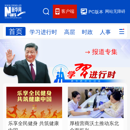
客户端
网站无障碍
PC版本
首页
网站地图
学习进行时
高层
时政
人事
国际
报道专集
学习进行时
高层
时政
人事
国际
财经
网评
港澳
台湾
思客智库
全球连线
教育
科技
科创
量子
体育
文化
书画
健康
军事
乐享全民健身 共筑健康
厚植营商沃土推动东北
访谈
视频
图片
政务