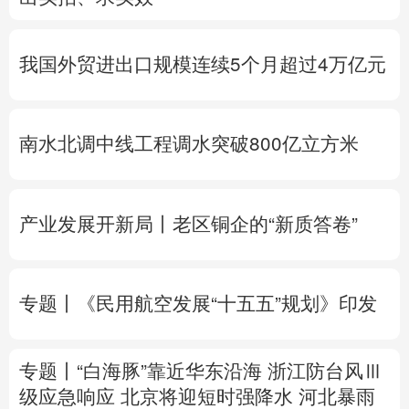
多语种频道
我国外贸进出口规模连续5个月超过4万亿元
English
Español
Français
عربى
Русский язык
日本語
한국어
南水北调中线工程调水突破800亿立方米
Deutsch
Português
产业发展开新局丨
老区铜企的“新质答卷”
专题丨
《民用航空发展“十五五”规划》印发
专题丨
“白海豚”靠近华东沿海
浙江防台风Ⅲ
级应急响应
北京将迎短时强降水
河北暴雨