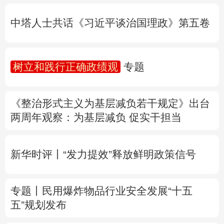
树立和践行正确政绩观
专题
多语种频道
《整治形式主义为基层减负若干规定》出台
English
Español
Français
عربى
两周年
观察
：为基层减负 促实干担当
Русский язык
日本語
한국어
新华时评丨“发力提效”释放鲜明政策信号
Deutsch
Português
专题丨
民用爆炸物品行业安全发展“十五
五”规划发布
专家解读中国首例对外贸易国家安全调查：
中国经贸治理体系一次重要升级
专题丨
“白海豚”逼近华东 罕见远洋台风将登