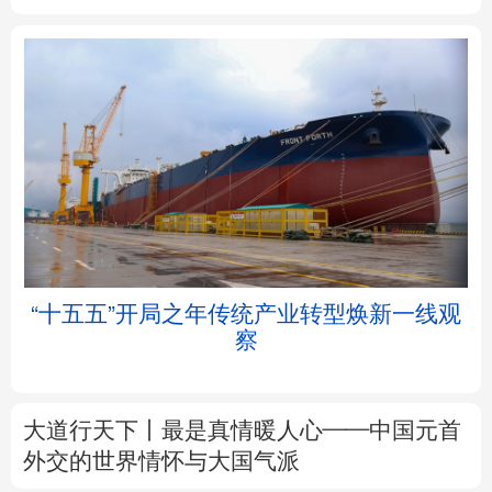
北京
天津
河北
山西
辽宁
吉林
上海
江苏
浙江
安徽
福建
江西
“十五五”开局之年传统产业转型焕新一线观
察
山东
河南
湖北
湖南
广东
广西
海南
重庆
大道行天下丨最是真情暖人心——中国元首
四川
贵州
云南
西藏
外交的
世界
情怀与大国气派
陕西
甘肃
青海
宁夏
中塔人士共话《习近平谈治国理政》第五卷
新疆
内蒙古
黑龙江