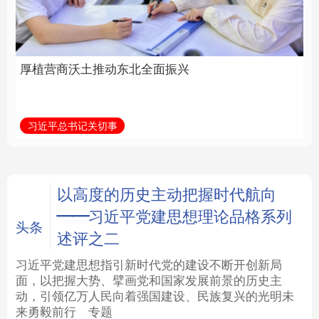
全面振兴
建设为统领加强党的各
方面建设
法律
中央文件
金融
汽车
习近平总书记关切事
学习新语
食品
人居
信息化
数字经济
学术中国
乡村振兴
银龄
溯源中国
以高度的历史主动把握时代航向
——习近平党建思想理论品格系列
城市
旅游
能源
会展
头条
述评之二
彩票
娱乐
时尚
悦读
习近平党建思想指引新时代党的建设不断开创新局
面，以把握大势、擘画党和国家发展前景的历史主
动，引领亿万人民向着强国建设、民族复兴的光明未
公益
一带一路
亚太网
上市公司
来勇毅前行
专题
文化产业
地方频道