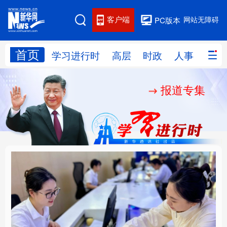
客户端
网站无障碍
PC版本
首页
网站地图
学习进行时
高层
时政
人事
国际
报道专集
学习进行时
高层
时政
人事
国际
财经
网评
港澳
台湾
思客智库
全球连线
教育
科技
科创
量子
体育
文化
书画
健康
军事
厚植营商沃土推动东北
铸魂强党丨以党的政治
访谈
视频
图片
政务