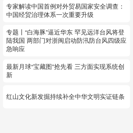
陆我国
两部门对浙闽启动防汛防台风四级应
急响应
最新月球“宝藏图”抢先看
三方面实现系统创
新
红山文化新发掘持续补全中华文明实证链条
外交部就广岛核爆81周年答问
警惕日本拥
核野心
专题丨
通航协议接近敲定？霍尔木兹海峡何
时重开？