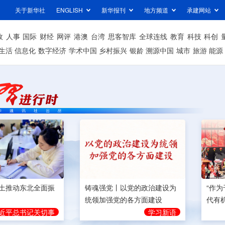
关于新华社
ENGLISH
新华报刊
地方频道
承建网站
政
人事
国际
财经
网评
港澳
台湾
思客智库
全球连线
教育
科技
科创
生活
信息化
数字经济
学术中国
乡村振兴
银龄
溯源中国
城市
旅游
能源
土推动东北全面振
铸魂强党丨以党的政治建设为
“作
统领加强党的各方面建设
代有
近平总书记关切事
学习新语