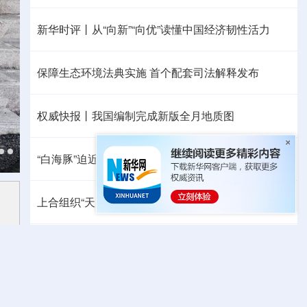
新华时评丨从“向新”“向优”读懂中国经济韧性活力
保障生态环境法典实施 首个配套司法解释发布
权威快报丨我国编制完成新版全月地质图
“白海豚”迫近，8月会有几个台风登陆或影响我国
上合组织“天山-2026”联合网络反恐演习在新疆举行
中方代表：防止“三股势力”借助新兴技术蔓延渗透
热点问答丨胡塞武装连续袭船 沙特作何应对