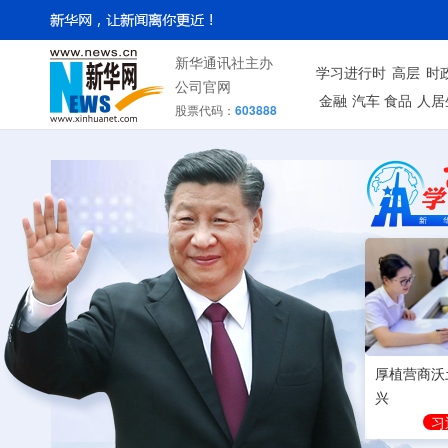
新华通讯社主办
学习进行时
高层
时
公司官网
金融
汽车
食品
人居
股票代码：
603888
厚植营商沃
兴
习