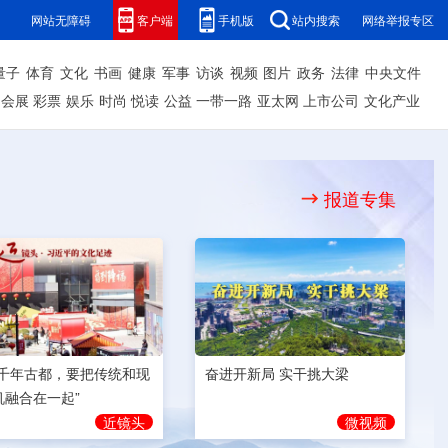
网站无障碍
客户端
手机版
站内搜索
网络举报专区
量子
体育
文化
书画
健康
军事
访谈
视频
图片
政务
法律
中央文件
会展
彩票
娱乐
时尚
悦读
公益
一带一路
亚太网
上市公司
文化产业
报道专集
奋进开新局 实干挑大梁
为千年古都，要把传统和现
机融合在一起”
微视频
近镜头