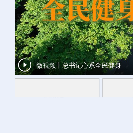
微视频丨总书记心系全民健身
时光相册丨一瓣茉莉，浸透闽都岁月