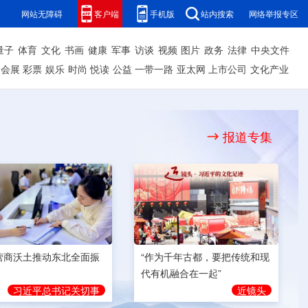
网站无障碍
客户端
手机版
站内搜索
网络举报专区
量子
体育
文化
书画
健康
军事
访谈
视频
图片
政务
法律
中央文件
会展
彩票
娱乐
时尚
悦读
公益
一带一路
亚太网
上市公司
文化产业
报道专集
营商沃土推动东北全面振
“作为千年古都，要把传统和现
代有机融合在一起”
习近平总书记关切事
近镜头