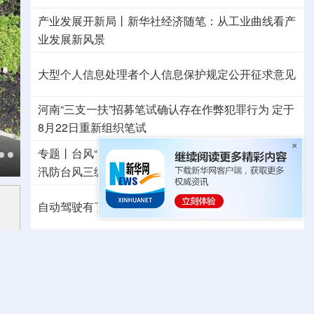
产业发展开新局丨
新华社经济随笔：从工业曲线看产
业发展新风景
大型个人信息处理者个人信息保护规定公开征求意见
河南“三支一扶”招募笔试确认存在作弊犯罪行为
定于
8月22日重新组织笔试
专题丨
台风“白海豚”预计在浙闽沿海登陆
浙闽启动防
汛防台风三级应急响应
6省市启动洪水防御Ⅳ级响应
自动驾驶有了安全准入基线 从这些方面读懂新国标
外交部发言人就日本主流民意鲜明反核立场答记者问
国防部就近期涉军问题发布消息并答记者问