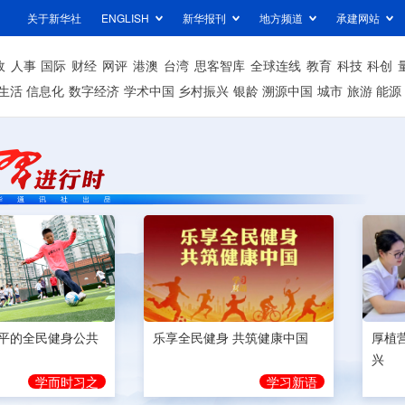
关于新华社
ENGLISH
新华报刊
地方频道
承建网站
政
人事
国际
财经
网评
港澳
台湾
思客智库
全球连线
教育
科技
科创
生活
信息化
数字经济
学术中国
乡村振兴
银龄
溯源中国
城市
旅游
能源
平的全民健身公共
乐享全民健身 共筑健康中国
厚植
兴
学而时习之
学习新语