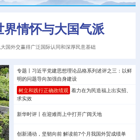
世界情怀与大国气派
色大国外交赢得广泛国际认同和深厚民意基础
专题丨
习近平党建思想理论品格系列述评之三：以鲜
明的问题导向加强自身建设
树立和践行正确政绩观
着力在为民造福上出实招、
求实效
新华时评丨在迎难而上中打开广阔天地
创新涌动，坚韧向前 解读前7个月我国外贸成绩单