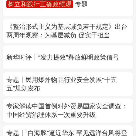
树立和践行正确政绩观
专题
多语种频道
《整治形式主义为基层减负若干规定》出台
English
Español
Français
عربى
两周年
观察
：为基层减负 促实干担当
Русский язык
日本語
한국어
新华时评丨“发力提效”释放鲜明政策信号
Deutsch
Português
专题丨
民用爆炸物品行业安全发展“十五
五”规划发布
专家解读中国首例对外贸易国家安全调查：
中国经贸治理体系一次重要升级
专题丨
“白海豚”逼近华东 罕见远洋台风将登