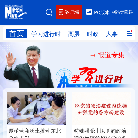
客户端
网站无障碍
PC版本
首页
网站地图
学习进行时
高层
时政
人事
国际
报道专集
学习进行时
高层
时政
人事
国际
财经
网评
港澳
台湾
思客智库
全球连线
教育
科技
科创
量子
体育
文化
书画
健康
军事
厚植营商沃土推动东北
铸魂强党丨以党的政治
访谈
视频
图片
政务