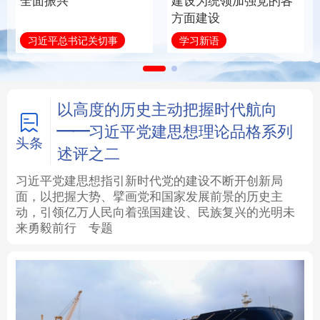
全面振兴
建设为统领加强党的各
方面建设
法律
中央文件
金融
汽车
习近平总书记关切事
学习新语
食品
人居
信息化
数字经济
学术中国
乡村振兴
银龄
溯源中国
以高度的历史主动把握时代航向
——习近平党建思想理论品格系列
城市
旅游
能源
会展
头条
述评之二
彩票
娱乐
时尚
悦读
习近平党建思想指引新时代党的建设不断开创新局
面，以把握大势、擘画党和国家发展前景的历史主
动，引领亿万人民向着强国建设、民族复兴的光明未
公益
一带一路
亚太网
上市公司
来勇毅前行
专题
文化产业
地方频道