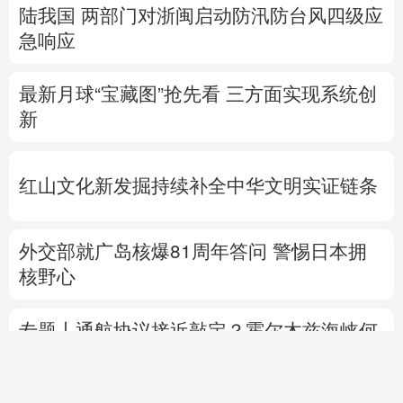
陆我国
两部门对浙闽启动防汛防台风四级应
急响应
最新月球“宝藏图”抢先看
三方面实现系统创
新
红山文化新发掘持续补全中华文明实证链条
外交部就广岛核爆81周年答问
警惕日本拥
核野心
专题丨
通航协议接近敲定？霍尔木兹海峡何
时重开？