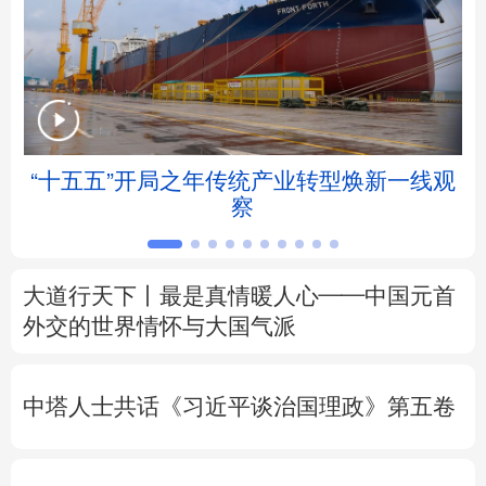
北京
天津
河北
山西
辽宁
吉林
上海
江苏
浙江
安徽
福建
江西
“十五五”开局之年传统产业转型焕新一线观
察
山东
河南
湖北
湖南
广东
广西
海南
重庆
大道行天下丨最是真情暖人心——中国元首
四川
贵州
云南
西藏
外交的
世界
情怀与大国气派
陕西
甘肃
青海
宁夏
中塔人士共话《习近平谈治国理政》第五卷
新疆
内蒙古
黑龙江