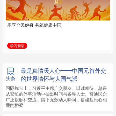
中国
全面振兴
法律
中央文件
金融
汽车
学习新语
习近平总书记关切事
食品
人居
信息化
数字经济
学术中国
乡村振兴
银龄
溯源中国
最是真情暖人心——中国元首外交
的世界情怀与大国气派
头条
城市
旅游
能源
会展
国际舞台上，习近平主席广交朋友、以诚相待，总是
从繁忙的外事活动中抽出时间与各界人士、普通民众
彩票
娱乐
时尚
悦读
广泛接触和交流，留下无数动人瞬间，搭建起民心相
通的桥梁
公益
一带一路
亚太网
上市公司
文化产业
地方频道