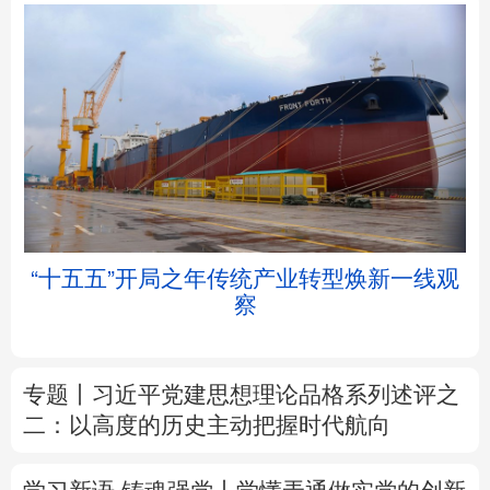
北京
天津
河北
山西
辽宁
吉林
上海
江苏
举
“十五五”开局之年传统产业转型焕新一线观
浙江
安徽
福建
江西
察
山东
河南
湖北
湖南
专题丨
习近平党建思想理论品格系列述评之
广东
广西
海南
重庆
二：以高度的历史主动把握时代航向
四川
贵州
云南
西藏
学习新语·铸魂强党丨学懂弄通做实党的创新
陕西
甘肃
青海
宁夏
理论
新疆
内蒙古
黑龙江
树立和践行正确政绩观
着力在为民造福上
出实招、求实效