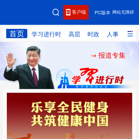
客户端
网站无障碍
PC版本
首页
网站地图
学习进行时
高层
时政
人事
国际
报道专集
学习进行时
高层
时政
人事
国际
财经
网评
港澳
台湾
思客智库
全球连线
教育
科技
科创
量子
体育
文化
书画
健康
军事
乐享全民健身 共筑健康
厚植营商沃土推动东北
访谈
视频
图片
政务