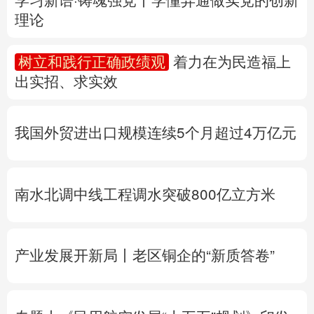
多语种频道
我国外贸进出口规模连续5个月超过4万亿元
English
Español
Français
عربى
Русский язык
日本語
한국어
南水北调中线工程调水突破800亿立方米
Deutsch
Português
产业发展开新局丨
老区铜企的“新质答卷”
专题丨
《民用航空发展“十五五”规划》印发
专题丨
“白海豚”靠近华东沿海
浙江防台风Ⅲ
级应急响应
北京将迎短时强降水
河北暴雨