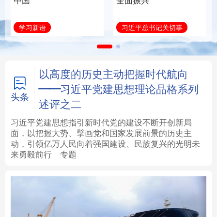
中国
全面振兴
法律
中央文件
金融
汽车
学习新语
习近平总书记关切事
食品
人居
信息化
数字经济
学术中国
乡村振兴
银龄
溯源中国
以高度的历史主动把握时代航向
——习近平党建思想理论品格系列
城市
旅游
能源
会展
头条
述评之二
彩票
娱乐
时尚
悦读
习近平党建思想指引新时代党的建设不断开创新局
面，以把握大势、擘画党和国家发展前景的历史主
动，引领亿万人民向着强国建设、民族复兴的光明未
公益
一带一路
亚太网
上市公司
来勇毅前行
专题
文化产业
地方频道