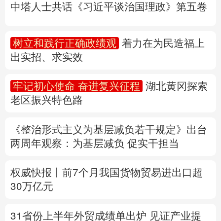
中塔人士共话《习近平谈治国理政》第五卷
多语种频道
树立和践行正确政绩观
着力在为民造福上
English
Español
Français
عربى
出实招、求实效
Русский язык
日本語
한국어
牢记初心使命 奋进复兴征程
湖北黄冈探索
Deutsch
Português
老区振兴特色路
《整治形式主义为基层减负若干规定》出台
两周年
观察
：为基层减负 促实干担当
权威快报丨前7个月我国货物贸易进出口超
30万亿元
31省份上半年外贸成绩单出炉 见证产业提