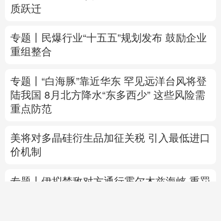
质跃迁
专题丨
民爆行业“十五五”规划发布 鼓励企业
重组整合
专题丨
“白海豚”靠近华东
罕见远洋台风将登
陆我国
8月北方降水“东多西少” 这些风险需
重点防范
美将对多晶硅衍生品加征关税 引入最低进口
价机制
专题丨
伊拟禁敌对方通行霍尔木兹海峡 重罚
违规者
伊媒：格什姆岛附近爆炸声系打
击“敌对目标”所致