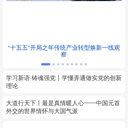
北京
天津
河北
山西
辽宁
吉林
上海
江苏
浙江
安徽
福建
江西
帧
“十五五”开局之年传统产业转型焕新一线观
察
山东
河南
湖北
湖南
广东
广西
海南
重庆
学习新语·铸魂强党丨学懂弄通做实党的创新
四川
贵州
云南
西藏
理论
陕西
甘肃
青海
宁夏
大道行天下丨最是真情暖人心——中国元首
外交的
世界
情怀与大国气派
新疆
内蒙古
黑龙江