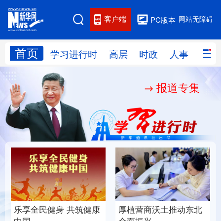
客户端
网站无障碍
PC版本
首页
网站地图
学习进行时
高层
时政
人事
国际
报道专集
学习进行时
高层
时政
人事
国际
财经
网评
港澳
台湾
思客智库
全球连线
教育
科技
科创
量子
体育
文化
书画
健康
军事
乐享全民健身 共筑健康
厚植营商沃土推动东北
访谈
视频
图片
政务