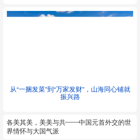
北京
天津
河北
山西
辽宁
吉林
上海
江苏
浙江
安徽
福建
江西
从“一捆发菜”到“万家发财”，山海同心铺就
会
振兴路
山东
河南
湖北
湖南
广东
广西
海南
重庆
各美其美，美美与共——中国元首外交的世
四川
贵州
云南
西藏
界情怀与大国气派
陕西
甘肃
青海
宁夏
专题丨
述评：以全民健身托举健康中国
新疆
内蒙古
黑龙江
来这里“Cool一夏”
这样的中国，怎一