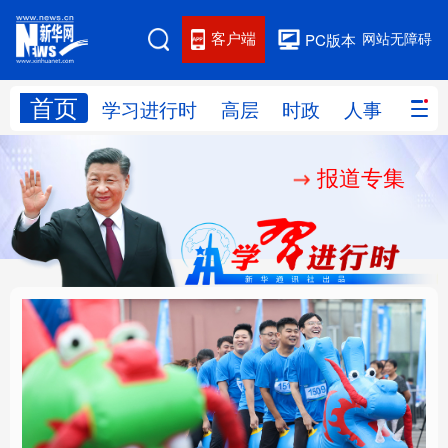
客户端
网站无障碍
PC版本
首页
网站地图
学习进行时
高层
时政
人事
国际
报道专集
学习进行时
高层
时政
人事
国际
财经
网评
港澳
台湾
思客智库
全球连线
教育
科技
科创
量子
体育
文化
书画
健康
军事
人民的健康、体质、幸
铸魂强党丨坚持以党性
访谈
视频
图片
政务