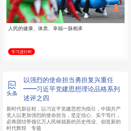
福一脉相承
立身做事
法律
中央文件
金融
汽车
学习进行时
学习新语
食品
人居
信息化
数字经济
学术中国
乡村振兴
银龄
溯源中国
以强烈的使命担当勇担复兴重任
——习近平党建思想理论品格系列
城市
旅游
能源
会展
头条
述评之四
彩票
娱乐
时尚
悦读
新时代新征程，以习近平党建思想为指引，中国共产
党人以更加强烈的使命担当，坚定信心、实干笃行，
必将团结带领亿万人民铸就新的历史伟业、创造新的
公益
一带一路
亚太网
上市公司
时代辉煌
专题
文化产业
地方频道