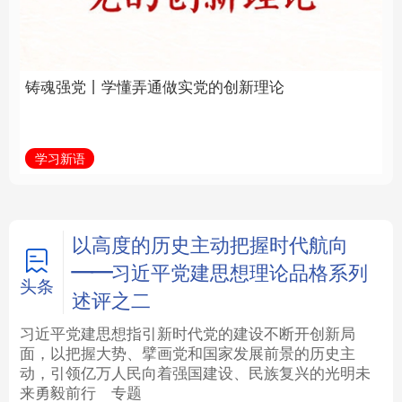
实党的创新理论
全面振兴
法律
中央文件
金融
汽车
学习新语
习近平总书记关切事
食品
人居
信息化
数字经济
学术中国
乡村振兴
银龄
溯源中国
以高度的历史主动把握时代航向
——习近平党建思想理论品格系列
城市
旅游
能源
会展
头条
述评之二
彩票
娱乐
时尚
悦读
习近平党建思想指引新时代党的建设不断开创新局
面，以把握大势、擘画党和国家发展前景的历史主
动，引领亿万人民向着强国建设、民族复兴的光明未
公益
一带一路
亚太网
上市公司
来勇毅前行
专题
文化产业
地方频道