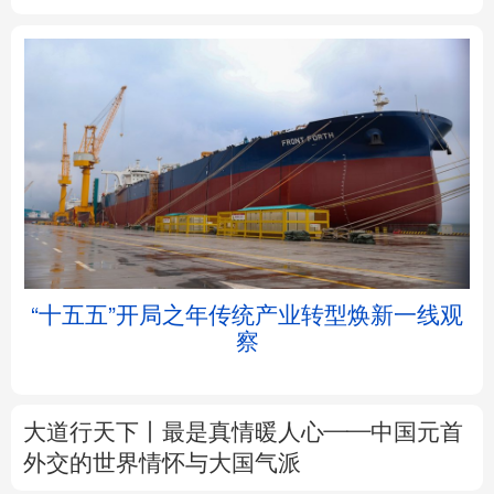
北京
天津
河北
山西
辽宁
吉林
上海
江苏
浙江
安徽
福建
江西
帧
“十五五”开局之年传统产业转型焕新一线观
察
山东
河南
湖北
湖南
广东
广西
海南
重庆
大道行天下丨最是真情暖人心——中国元首
四川
贵州
云南
西藏
外交的
世界
情怀与大国气派
陕西
甘肃
青海
宁夏
中塔人士共话《习近平谈治国理政》第五卷
新疆
内蒙古
黑龙江
树立和践行正确政绩观
着力在为民造福上