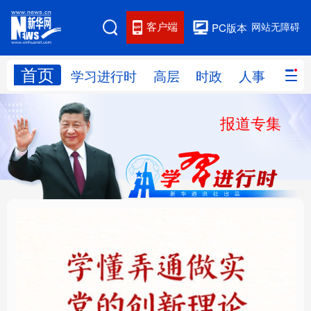
客户端
网站无障碍
PC版本
首页
网站地图
学习进行时
高层
时政
人事
国际
报道专集
学习进行时
高层
时政
人事
国际
财经
网评
港澳
台湾
思客智库
全球连线
教育
科技
科创
量子
体育
文化
书画
健康
军事
铸魂强党丨学懂弄通做
厚植营商沃土推动东北
访谈
视频
图片
政务