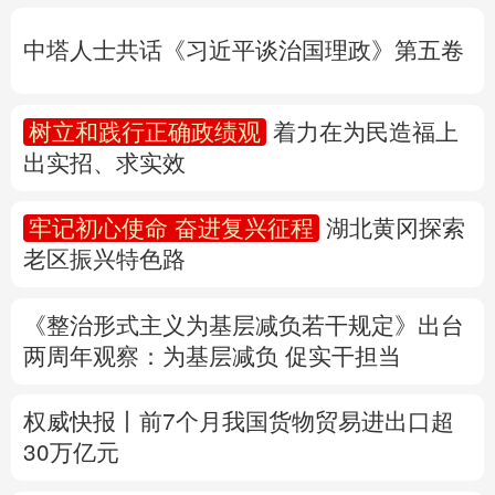
出实招、求实效
多语种频道
牢记初心使命 奋进复兴征程
湖北黄冈探索
English
Español
Français
عربى
老区振兴特色路
Русский язык
日本語
한국어
《整治形式主义为基层减负若干规定》出台
Deutsch
Português
两周年
观察
：为基层减负 促实干担当
权威快报丨前7个月我国货物贸易进出口超
30万亿元
31省份上半年外贸成绩单出炉 见证产业提
质跃迁
专题丨
民爆行业“十五五”规划发布 鼓励企业