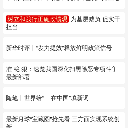
多语种频道
新华时评丨“发力提效”释放鲜明政策信号
English
Español
Français
عربى
准 稳 狠：速览我国深化扫黑除恶专项斗争
Русский язык
日本語
한국어
最新部署
Deutsch
Português
随笔丨世界给“__在中国”填新词
最新月球“宝藏图”抢先看
三方面实现系统创
新
专题丨
“白海豚”逼近华东 罕见远洋台风将登
陆我国
两部门对浙闽启动防汛防台风四级应
急响应