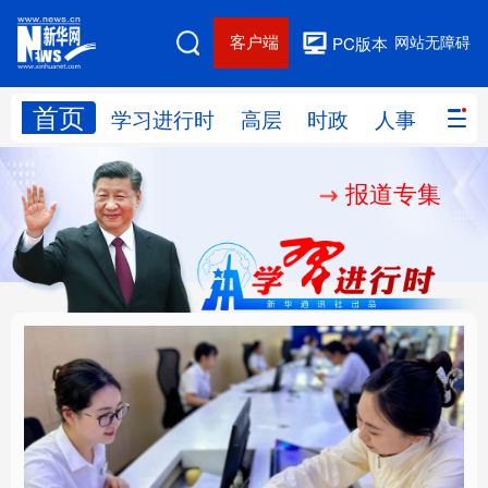
客户端
网站无障碍
PC版本
首页
网站地图
学习进行时
高层
时政
人事
国际
报道专集
学习进行时
高层
时政
人事
国际
财经
网评
港澳
台湾
思客智库
全球连线
教育
科技
科创
量子
体育
文化
书画
健康
军事
厚植营商沃土推动东北
铸魂强党丨以党的政治
访谈
视频
图片
政务