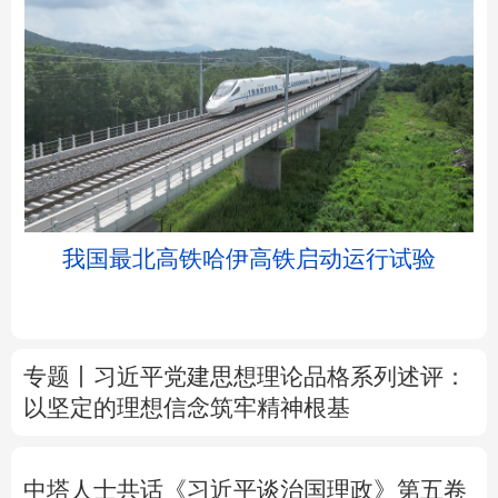
北京
天津
河北
山西
辽宁
吉林
上海
江苏
我国最北高铁哈伊高铁启动运行试验
浙江
安徽
福建
江西
山东
河南
湖北
湖南
专题丨
习近平党建思想理论品格系列述评：
以坚定的理想信念筑牢精神根基
广东
广西
海南
重庆
四川
贵州
云南
西藏
中塔人士共话《习近平谈治国理政》第五卷
陕西
甘肃
青海
宁夏
树立和践行正确政绩观
为基层减负 促实干
新疆
内蒙古
黑龙江
担当