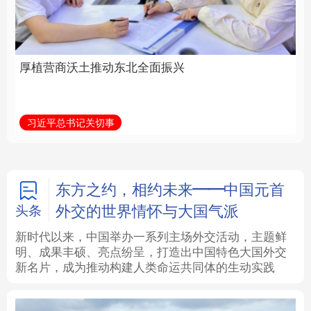
全面振兴
建设为统领加强党的各
方面建设
法律
中央文件
金融
汽车
习近平总书记关切事
学习新语
食品
人居
信息化
数字经济
学术中国
乡村振兴
银龄
溯源中国
东方之约，相约未来——中国元首
外交的世界情怀与大国气派
头条
城市
旅游
能源
会展
新时代以来，中国举办一系列主场外交活动，主题鲜
明、成果丰硕、亮点纷呈，打造出中国特色大国外交
彩票
娱乐
时尚
悦读
新名片，成为推动构建人类命运共同体的生动实践
公益
一带一路
亚太网
上市公司
文化产业
地方频道