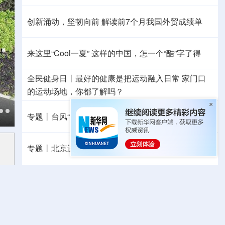
创新涌动，坚韧向前 解读前7个月我国外贸成绩单
来这里“Cool一夏”
这样的中国，怎一个“酷”字了得
全民健身日丨
最好的健康是把运动融入日常
家门口
的运动场地，你都了解吗？
专题丨
台风“白海豚”逼近 重大气象灾害应急响应升级
专题丨
北京进一步优化调整房地产政策
专题丨
霍尔木兹海峡附近船只遇袭起火
美媒：五角大楼拟年底前首次测试“金穹”反导系统