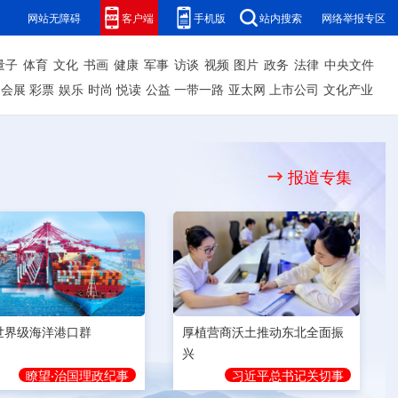
网站无障碍
客户端
手机版
站内搜索
网络举报专区
量子
体育
文化
书画
健康
军事
访谈
视频
图片
政务
法律
中央文件
会展
彩票
娱乐
时尚
悦读
公益
一带一路
亚太网
上市公司
文化产业
报道专集
世界级海洋港口群
厚植营商沃土推动东北全面振
兴
瞭望·治国理政纪事
习近平总书记关切事