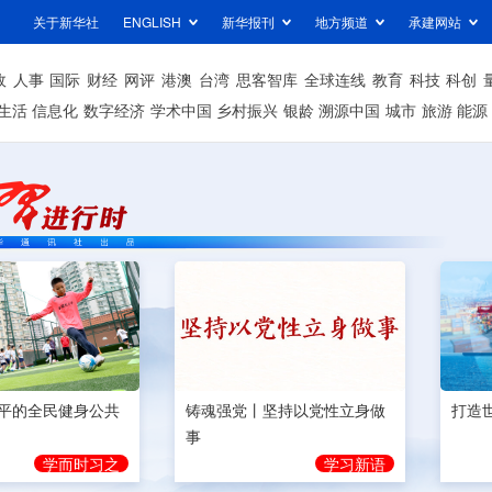
关于新华社
ENGLISH
新华报刊
地方频道
承建网站
政
人事
国际
财经
网评
港澳
台湾
思客智库
全球连线
教育
科技
科创
生活
信息化
数字经济
学术中国
乡村振兴
银龄
溯源中国
城市
旅游
能源
平的全民健身公共
铸魂强党丨坚持以党性立身做
打造
事
学而时习之
学习新语