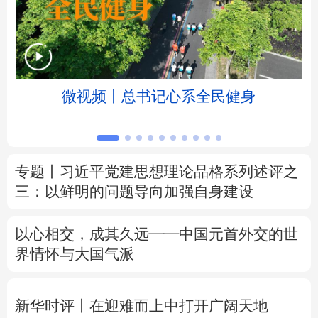
北京
天津
河北
山西
辽宁
吉林
上海
江苏
微视频丨总书记心系全民健身
浙江
安徽
福建
江西
山东
河南
湖北
湖南
专题丨
习近平党建思想理论品格系列述评之
广东
广西
海南
重庆
三：以鲜明的问题导向加强自身建设
四川
贵州
云南
西藏
以心相交，成其久远——中国元首外交的世
陕西
甘肃
青海
宁夏
界情怀与大国气派
新疆
内蒙古
黑龙江
新华时评丨在迎难而上中打开广阔天地