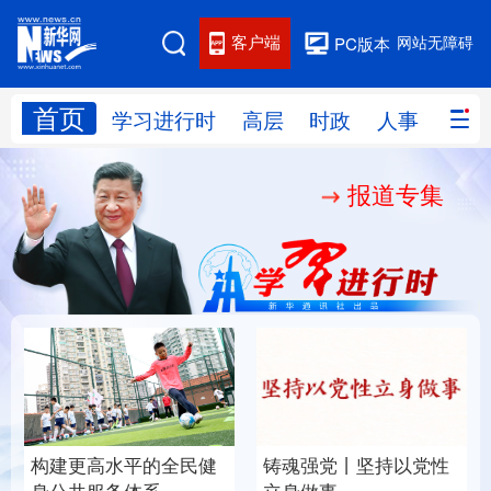
客户端
网站无障碍
PC版本
首页
网站地图
学习进行时
高层
时政
人事
国际
报道专集
学习进行时
高层
时政
人事
国际
财经
网评
港澳
台湾
思客智库
全球连线
教育
科技
科创
量子
体育
文化
书画
健康
军事
构建更高水平的全民健
铸魂强党丨坚持以党性
访谈
视频
图片
政务