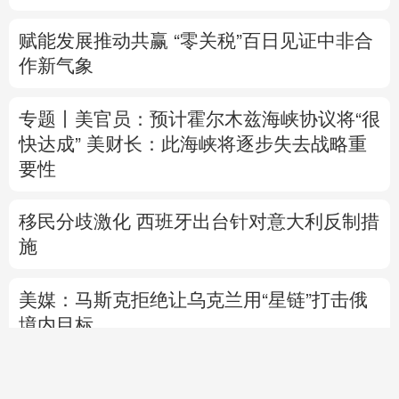
赋能发展推动共赢 “零关税”百日见证中非合
作新气象
专题丨
美官员：预计霍尔木兹海峡协议将“很
快达成”
美财长：此海峡将逐步失去战略重
要性
移民分歧激化 西班牙出台针对意大利反制措
施
美媒：马斯克拒绝让乌克兰用“星链”打击俄
境内目标
“世界建筑之都”为何选择
高温天科学运动指南
八
博
北京？北京将让世界看
段锦这样练才养生
爱