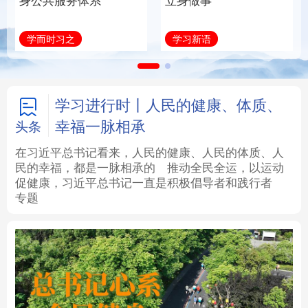
身公共服务体系
立身做事
法律
中央文件
金融
汽车
学而时习之
学习新语
食品
人居
信息化
数字经济
学术中国
乡村振兴
银龄
溯源中国
学习进行时丨人民的健康、体质、
幸福一脉相承
头条
城市
旅游
能源
会展
在习近平总书记看来，人民的健康、人民的体质、人
民的幸福，都是一脉相承的
推动全民全运，以运动
彩票
娱乐
时尚
悦读
促健康，习近平总书记一直是积极倡导者和践行者
专题
公益
一带一路
亚太网
上市公司
文化产业
地方频道