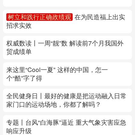
多语种频道
树立和践行正确政绩观
在为民造福上出实
招求实效
English
Español
Français
عربى
Русский язык
日本語
한국어
权威数读丨一周“靓”数
解读前7个月我国外
贸成绩单
Deutsch
Português
来这里“Cool一夏”
这样的中国，怎一
个“酷”字了得
全民健身日丨
最好的健康是把运动融入日常
家门口的运动场地，你都了解吗？
专题丨
台风“白海豚”逼近 重大气象灾害应急
响应升级