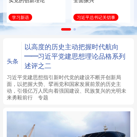
实党的创新理论
全面振兴
法律
中央文件
金融
汽车
学习新语
习近平总书记关切事
食品
人居
信息化
数字经济
学术中国
乡村振兴
银龄
溯源中国
以高度的历史主动把握时代航向
——习近平党建思想理论品格系列
城市
旅游
能源
会展
头条
述评之二
彩票
娱乐
时尚
悦读
习近平党建思想指引新时代党的建设不断开创新局
面，以把握大势、擘画党和国家发展前景的历史主
动，引领亿万人民向着强国建设、民族复兴的光明未
公益
一带一路
亚太网
上市公司
来勇毅前行
专题
文化产业
地方频道