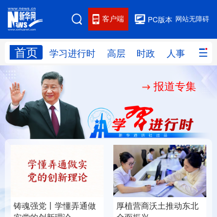
客户端
网站无障碍
PC版本
首页
网站地图
学习进行时
高层
时政
人事
国际
报道专集
学习进行时
高层
时政
人事
国际
财经
网评
港澳
台湾
思客智库
全球连线
教育
科技
科创
量子
体育
文化
书画
健康
军事
铸魂强党丨学懂弄通做
厚植营商沃土推动东北
访谈
视频
图片
政务