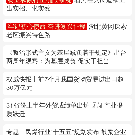
出实招、求实效
多语种频道
牢记初心使命 奋进复兴征程
湖北黄冈探索
English
Español
Français
عربى
老区振兴特色路
Русский язык
日本語
한국어
《整治形式主义为基层减负若干规定》出台
Deutsch
Português
两周年
观察
：为基层减负 促实干担当
权威快报丨前7个月我国货物贸易进出口超
30万亿元
31省份上半年外贸成绩单出炉 见证产业提
质跃迁
专题丨
民爆行业“十五五”规划发布 鼓励企业