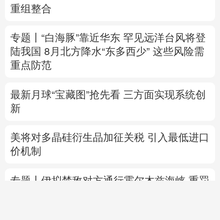
重组整合
专题丨
“白海豚”靠近华东
罕见远洋台风将登
陆我国
8月北方降水“东多西少” 这些风险需
重点防范
最新月球“宝藏图”抢先看
三方面实现系统创
新
美将对多晶硅衍生品加征关税 引入最低进口
价机制
专题丨
伊拟禁敌对方通行霍尔木兹海峡 重罚
违规者
伊媒：格什姆岛附近爆炸声系打
击“敌对目标”所致