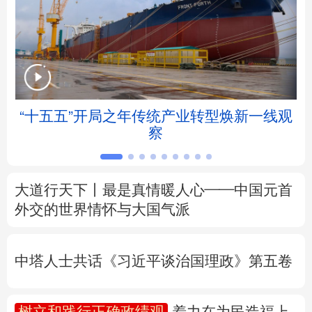
北京
天津
河北
山西
辽宁
吉林
上海
江苏
浙江
安徽
福建
江西
帧
“十五五”开局之年传统产业转型焕新一线观
察
山东
河南
湖北
湖南
广东
广西
海南
重庆
大道行天下丨最是真情暖人心——中国元首
四川
贵州
云南
西藏
外交的
世界
情怀与大国气派
陕西
甘肃
青海
宁夏
中塔人士共话《习近平谈治国理政》第五卷
新疆
内蒙古
黑龙江
树立和践行正确政绩观
着力在为民造福上