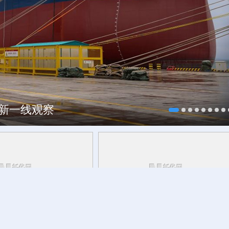
焕新一线观察
研行丨
能监测、慧预警、
8月7日迎立秋
草木花果间邂逅立