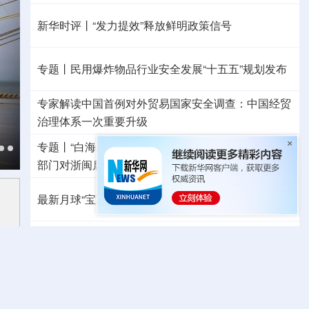
新华时评丨“发力提效”释放鲜明政策信号
专题丨
民用爆炸物品行业安全发展“十五五”规划发布
专家解读中国首例对外贸易国家安全调查：中国经贸
治理体系一次重要升级
专题丨
“白海豚”逼近华东 罕见远洋台风将登陆我国
两
部门对浙闽启动防汛防台风四级应急响应
最新月球“宝藏图”抢先看
三方面实现系统创新
红山文化新发掘持续补全中华文明实证链条
外交部就广岛核爆81周年答问
警惕日本拥核野心
秋