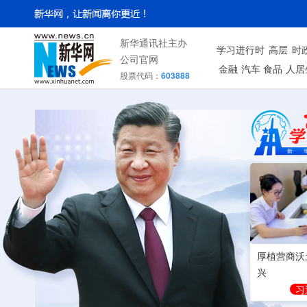
新华通讯社主办
学习进行时
高层
时
公司官网
金融
汽车
食品
人居
股票代码：
603888
厚植营商沃
兴
习