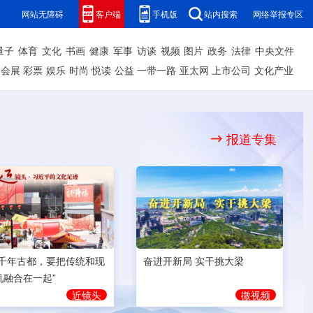
网站无障碍
客户端
手机版
站内搜索
网络举报专区
量子
体育
文化
书画
健康
军事
访谈
视频
图片
政务
法律
中央文件
会展
彩票
娱乐
时尚
悦读
公益
一带一路
亚太网
上市公司
文化产业
报道专集
奋进开新局 实干挑大梁
为千年古都，要把传统和现
机融合在一起”
微视频
近镜头