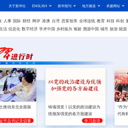
关于新华社
ENGLISH
新华报刊
地方频道
承建网站
政
人事
国际
财经
网评
港澳
台湾
思客智库
全球连线
教育
科技
科创
生活
信息化
数字经济
学术中国
乡村振兴
银龄
溯源中国
城市
旅游
能源
土推动东北全面振
铸魂强党丨以党的政治建设为
“作
统领加强党的各方面建设
代有
近平总书记关切事
学习新语