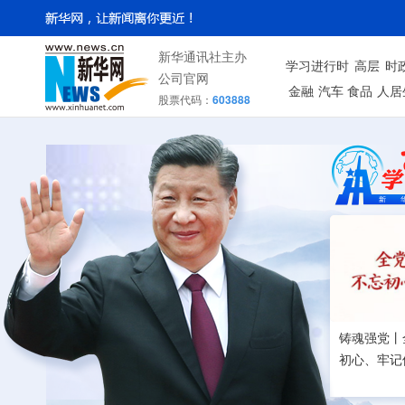
新华通讯社主办
学习进行时
高层
时
公司官网
金融
汽车
食品
人居
股票代码：
603888
铸魂强党丨
初心、牢记