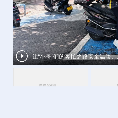
让“小哥”们的奔忙之路安全温暖
工银私人银行 君子偕伙伴同行
财经慧说丨一机难求，中国空调卖爆
广交会“云签