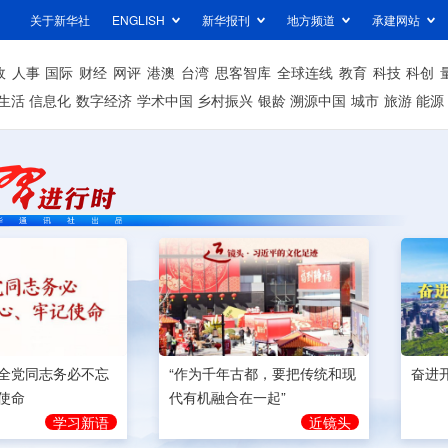
关于新华社
ENGLISH
新华报刊
地方频道
承建网站
政
人事
国际
财经
网评
港澳
台湾
思客智库
全球连线
教育
科技
科创
生活
信息化
数字经济
学术中国
乡村振兴
银龄
溯源中国
城市
旅游
能源
奋进
全党同志务必不忘
“作为千年古都，要把传统和现
使命
代有机融合在一起”
学习新语
近镜头