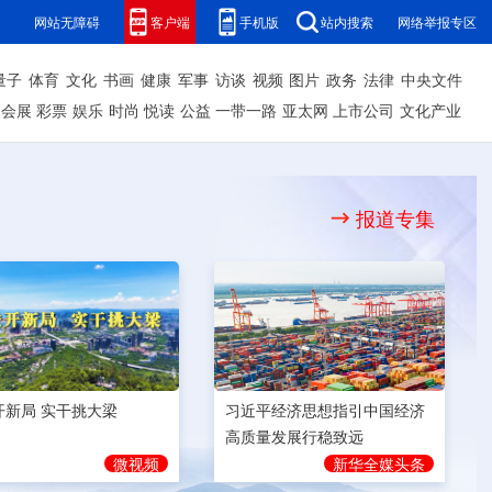
网站无障碍
客户端
手机版
站内搜索
网络举报专区
量子
体育
文化
书画
健康
军事
访谈
视频
图片
政务
法律
中央文件
会展
彩票
娱乐
时尚
悦读
公益
一带一路
亚太网
上市公司
文化产业
报道专集
开新局 实干挑大梁
习近平经济思想指引中国经济
高质量发展行稳致远
微视频
新华全媒头条