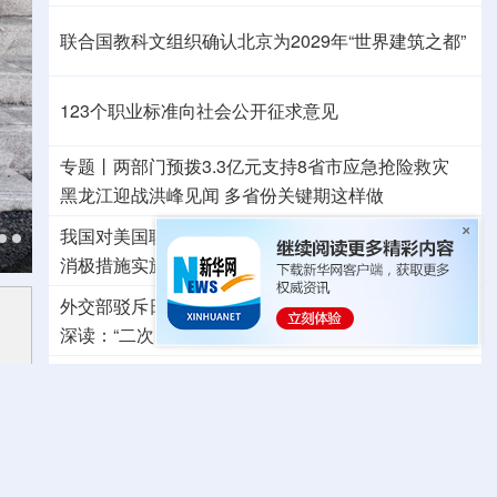
联合国教科文组织确认北京为2029年“世界建筑之都”
123个职业标准向社会公开征求意见
专题丨
两部门预拨3.3亿元支持8省市应急抢险救灾
黑龙江迎战洪峰见闻
多省份关键期这样做
我国对美国联邦通信委员会、美国土安全部系列涉华
消极措施实施反制
发起首例对外贸易国家安全调查
外交部驳斥日本《防卫白皮书》：已向日方严正交涉
深读：“二次元”漫画包装下，白皮书暗藏祸心
中方坚决反对美方滥用国家力量无理打压中国企业
擅闯中国驻日本大使馆自卫队官员称“后悔”
系