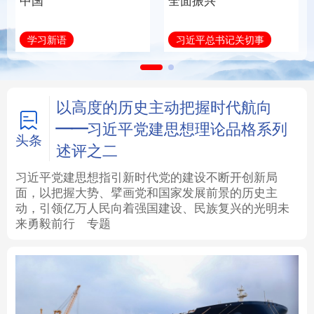
中国
全面振兴
法律
中央文件
金融
汽车
学习新语
习近平总书记关切事
食品
人居
信息化
数字经济
学术中国
乡村振兴
银龄
溯源中国
以高度的历史主动把握时代航向
——习近平党建思想理论品格系列
城市
旅游
能源
会展
头条
述评之二
彩票
娱乐
时尚
悦读
习近平党建思想指引新时代党的建设不断开创新局
面，以把握大势、擘画党和国家发展前景的历史主
动，引领亿万人民向着强国建设、民族复兴的光明未
公益
一带一路
亚太网
上市公司
来勇毅前行
专题
文化产业
地方频道