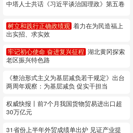
中塔人士共话《习近平谈治国理政》第五卷
多语种频道
树立和践行正确政绩观
着力在为民造福上
English
Español
Français
عربى
出实招、求实效
Русский язык
日本語
한국어
牢记初心使命 奋进复兴征程
湖北黄冈探索
Deutsch
Português
老区振兴特色路
《整治形式主义为基层减负若干规定》出台
两周年
观察
：为基层减负 促实干担当
权威快报丨前7个月我国货物贸易进出口超
30万亿元
31省份上半年外贸成绩单出炉 见证产业提