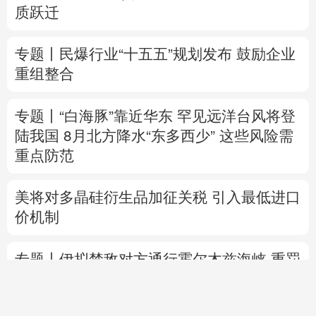
质跃迁
专题丨
民爆行业“十五五”规划发布 鼓励企业
重组整合
专题丨
“白海豚”靠近华东
罕见远洋台风将登
陆我国
8月北方降水“东多西少” 这些风险需
重点防范
美将对多晶硅衍生品加征关税 引入最低进口
价机制
专题丨
伊拟禁敌对方通行霍尔木兹海峡 重罚
违规者
伊媒：格什姆岛附近爆炸声系打
击“敌对目标”所致