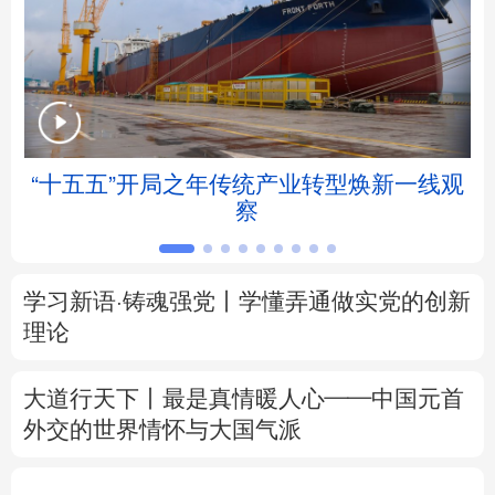
北京
天津
河北
山西
辽宁
吉林
上海
江苏
浙江
安徽
福建
江西
帧
“十五五”开局之年传统产业转型焕新一线观
察
山东
河南
湖北
湖南
广东
广西
海南
重庆
学习新语·铸魂强党丨学懂弄通做实党的创新
四川
贵州
云南
西藏
理论
陕西
甘肃
青海
宁夏
大道行天下丨最是真情暖人心——中国元首
外交的
世界
情怀与大国气派
新疆
内蒙古
黑龙江