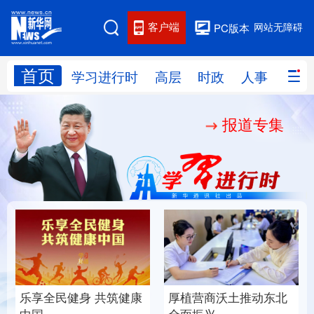
客户端
网站无障碍
PC版本
首页
网站地图
学习进行时
高层
时政
人事
国际
报道专集
学习进行时
高层
时政
人事
国际
财经
网评
港澳
台湾
思客智库
全球连线
教育
科技
科创
量子
体育
文化
书画
健康
军事
乐享全民健身 共筑健康
厚植营商沃土推动东北
访谈
视频
图片
政务