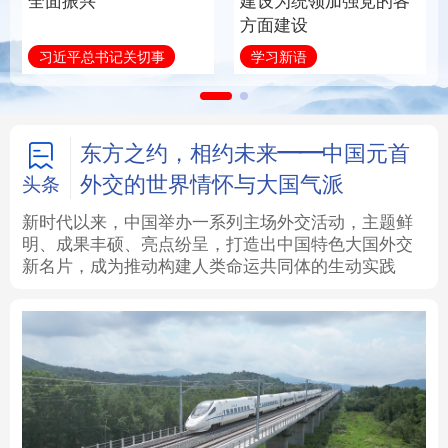
全面振兴
建设为统领加强党的各
方面建设
法律
中央文件
金融
汽车
习近平总书记关切事
学习新语
食品
人居
信息化
数字经济
学术中国
乡村振兴
银龄
溯源中国
东方之约，相约未来——中国元首
外交的世界情怀与大国气派
头条
城市
旅游
能源
会展
新时代以来，中国举办一系列主场外交活动，主题鲜
明、成果丰硕、亮点纷呈，打造出中国特色大国外交
彩票
娱乐
时尚
悦读
新名片，成为推动构建人类命运共同体的生动实践
公益
一带一路
亚太网
上市公司
文化产业
地方频道