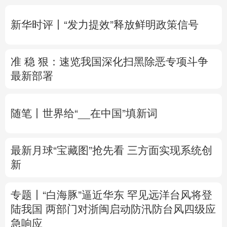
多语种频道
新华时评丨“发力提效”释放鲜明政策信号
English
Español
Français
عربى
准 稳 狠：速览我国深化扫黑除恶专项斗争
Русский язык
日本語
한국어
最新部署
Deutsch
Português
随笔丨世界给“__在中国”填新词
最新月球“宝藏图”抢先看
三方面实现系统创
新
专题丨
“白海豚”逼近华东 罕见远洋台风将登
陆我国
两部门对浙闽启动防汛防台风四级应
急响应