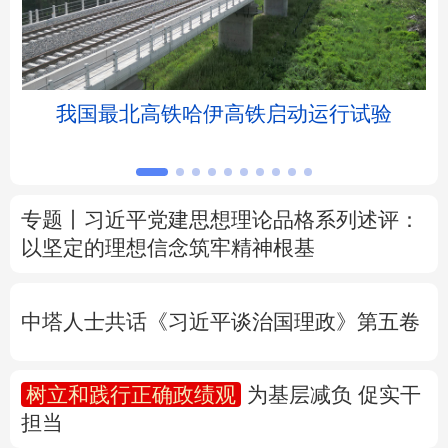
北京
天津
河北
山西
辽宁
吉林
上海
江苏
我国最北高铁哈伊高铁启动运行试验
浙江
安徽
福建
江西
山东
河南
湖北
湖南
专题丨
习近平党建思想理论品格系列述评：
以坚定的理想信念筑牢精神根基
广东
广西
海南
重庆
四川
贵州
云南
西藏
中塔人士共话《习近平谈治国理政》第五卷
陕西
甘肃
青海
宁夏
树立和践行正确政绩观
为基层减负 促实干
新疆
内蒙古
黑龙江
担当