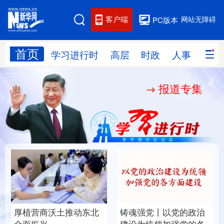
客户端
网站无障碍
PC版本
首页
网站地图
学习进行时
高层
时政
人事
国际
报道专集
学习进行时
高层
时政
人事
国际
财经
网评
港澳
台湾
思客智库
全球连线
教育
科技
科创
量子
体育
文化
书画
健康
军事
厚植营商沃土推动东北
铸魂强党丨以党的政治
访谈
视频
图片
政务