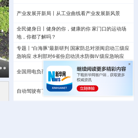
产业发展开新局丨
从工业曲线看产业发展新风景
全民健身日丨
健身的你，健康的你
家门口的运动场
地，你都了解吗？
专题丨
“白海豚”最新研判
国家防总对浙闽启动三级应
急响应
水利部对6省份启动洪水防御Ⅳ级应急响应
全国用电负荷入夏以来第四次创历史新高
自动驾驶有了安全准入基线 从这些方面读懂新国标
专题丨
北京进一步优化调整房地产政策
专题丨
霍尔木兹海峡附近船只遇袭起火