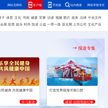
网站无障碍
客户端
手机版
站内搜索
网络举报专区
量子
体育
文化
书画
健康
军事
访谈
视频
图片
政务
法律
中央文件
会展
彩票
娱乐
时尚
悦读
公益
一带一路
亚太网
上市公司
文化产业
报道专集
全民健身 共筑健康中国
打造世界级海洋港口群
学习新语
瞭望·治国理政纪事