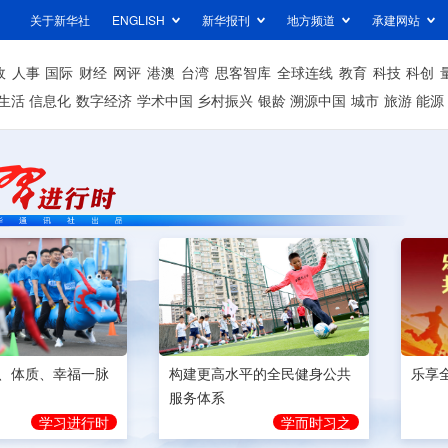
关于新华社
ENGLISH
新华报刊
地方频道
承建网站
政
人事
国际
财经
网评
港澳
台湾
思客智库
全球连线
教育
科技
科创
生活
信息化
数字经济
学术中国
乡村振兴
银龄
溯源中国
城市
旅游
能源
构建更高水平的全民健身公共
、体质、幸福一脉
乐享
服务体系
学而时习之
学习进行时