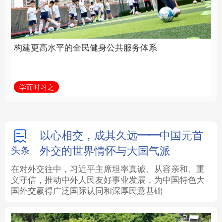
身公共服务体系
中国
法律
中央文件
金融
汽车
学而时习之
学习新语
食品
人居
信息化
数字经济
学术中国
乡村振兴
银龄
溯源中国
以心相交，成其久远——中国元首
外交的世界情怀与大国气派
头条
城市
旅游
能源
会展
在对外交往中，习近平主席坦率真诚、从容亲和、重
义守信，推动中外人民友好事业发展，为中国特色大
彩票
娱乐
时尚
悦读
国外交赢得广泛国际认同和深厚民意基础
公益
一带一路
亚太网
上市公司
文化产业
地方频道