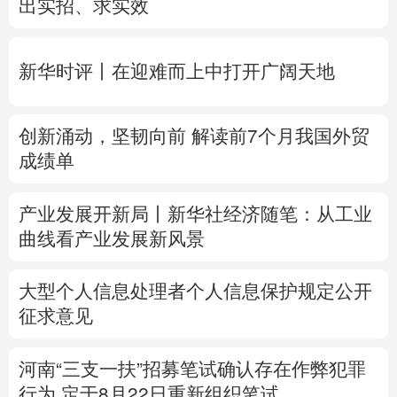
创新涌动，坚韧向前 解读前7个月我国外贸
多语种频道
成绩单
English
Español
Français
عربى
产业发展开新局丨
新华社经济随笔：从工业
Русский язык
日本語
한국어
曲线看产业发展新风景
Deutsch
Português
大型个人信息处理者个人信息保护规定公开
征求意见
河南“三支一扶”招募笔试确认存在作弊犯罪
行为
定于8月22日重新组织笔试
专题丨
台风“白海豚”预计在浙闽沿海登陆
浙
闽启动防汛防台风三级应急响应
6省市启动
洪水防御Ⅳ级响应