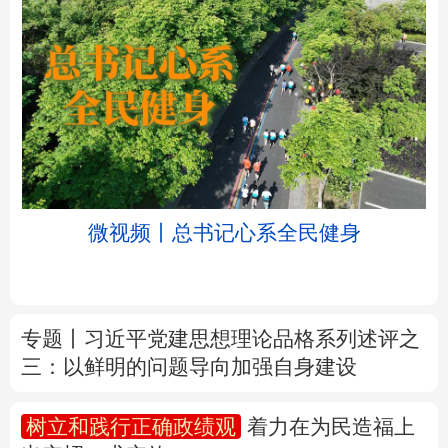
北京
天津
河北
山西
辽宁
吉林
上海
江苏
微视频丨总书记心系全民健身
浙江
安徽
福建
江西
山东
河南
湖北
湖南
专题丨
习近平党建思想理论品格系列述评之
三：以鲜明的问题导向加强自身建设
广东
广西
海南
重庆
四川
贵州
云南
西藏
树立和践行正确政绩观
着力在为民造福上
出实招、求实效
陕西
甘肃
青海
宁夏
新疆
内蒙古
黑龙江
新华时评丨在迎难而上中打开广阔天地