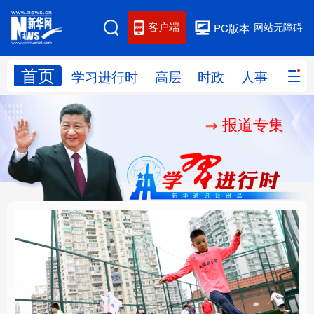
客户端
网站无障碍
PC版本
首页
网站地图
学习进行时
高层
时政
人事
国际
报道专集
学习进行时
高层
时政
人事
国际
财经
网评
港澳
台湾
思客智库
全球连线
教育
科技
科创
量子
体育
文化
书画
健康
军事
构建更高水平的全民健
乐享全民健身 共筑健康
访谈
视频
图片
政务