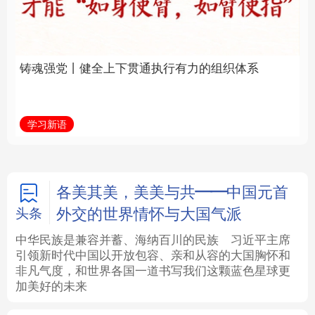
通执行有力的组织体系
福一脉相承
法律
中央文件
金融
汽车
学习新语
学习进行时
食品
人居
信息化
数字经济
学术中国
乡村振兴
银龄
溯源中国
各美其美，美美与共——中国元首
外交的世界情怀与大国气派
头条
城市
旅游
能源
会展
中华民族是兼容并蓄、海纳百川的民族
习近平主席
引领新时代中国以开放包容、亲和从容的大国胸怀和
彩票
娱乐
时尚
悦读
非凡气度，和世界各国一道书写我们这颗蓝色星球更
加美好的未来
公益
一带一路
亚太网
上市公司
文化产业
地方频道