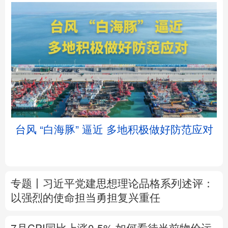
北京
天津
河北
山西
辽宁
吉林
上海
江苏
台风 “白海豚” 逼近 多地积极做好防范应对
浙江
安徽
福建
江西
山东
河南
湖北
湖南
专题丨
习近平党建思想理论品格系列述评：
广东
广西
海南
重庆
以强烈的使命担当勇担复兴重任
四川
贵州
云南
西藏
7月CPI同比上涨0.5%
如何看待当前物价运
陕西
甘肃
青海
宁夏
行态势
新疆
内蒙古
黑龙江
树立和践行正确政绩观
在为民造福上出实
招求实效