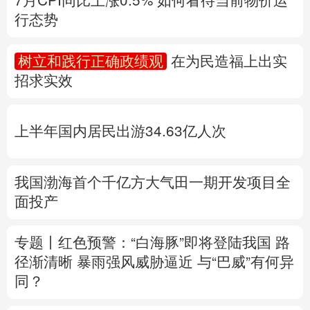
多语种频道
上半年国内居民出游34.63亿人次
English
Español
Français
عربى
Русский язык
日本語
한국어
我国渤海首个千亿方大气田一期开发项目全
面投产
Deutsch
Português
专题丨
红色预警：“白海豚”即将登陆我国 路
径渐清晰
暴雨强风威胁逼近
与“巴威”有何异
同？
浙江防台风一线扫描
福建防台风应急响应升
至二级
上海发布暴雨红色预警
江西启动防
汛四级应急响应