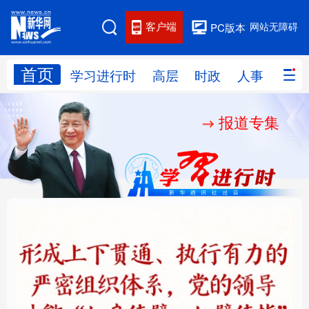
客户端
网站无障碍
PC版本
首页
网站地图
学习进行时
高层
时政
人事
国际
报道专集
学习进行时
高层
时政
人事
国际
财经
网评
港澳
台湾
思客智库
全球连线
教育
科技
科创
量子
体育
文化
书画
健康
军事
铸魂强党丨健全上下贯
人民的健康、体质、幸
访谈
视频
图片
政务