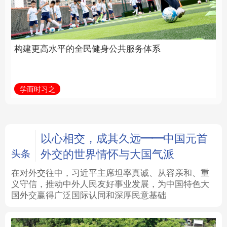
身公共服务体系
中国
法律
中央文件
金融
汽车
学而时习之
学习新语
食品
人居
信息化
数字经济
学术中国
乡村振兴
银龄
溯源中国
以心相交，成其久远——中国元首
外交的世界情怀与大国气派
头条
城市
旅游
能源
会展
在对外交往中，习近平主席坦率真诚、从容亲和、重
义守信，推动中外人民友好事业发展，为中国特色大
彩票
娱乐
时尚
悦读
国外交赢得广泛国际认同和深厚民意基础
公益
一带一路
亚太网
上市公司
文化产业
地方频道