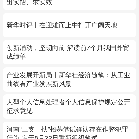
创新涌动，坚韧向前 解读前7个月我国外贸
多语种频道
成绩单
English
Español
Français
عربى
产业发展开新局丨
新华社经济随笔：从工业
Русский язык
日本語
한국어
曲线看产业发展新风景
Deutsch
Português
大型个人信息处理者个人信息保护规定公开
征求意见
河南“三支一扶”招募笔试确认存在作弊犯罪
行为
定于8月22日重新组织笔试
专题丨
台风“白海豚”预计在浙闽沿海登陆
浙
闽启动防汛防台风三级应急响应
6省市启动
洪水防御Ⅳ级响应