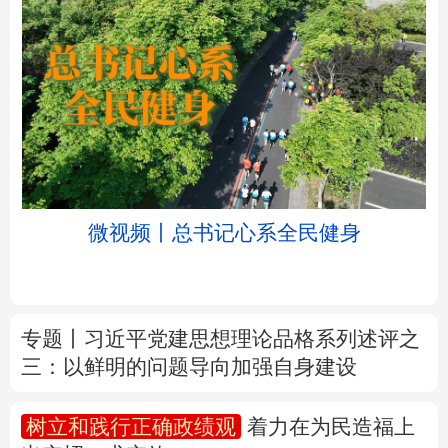
北京
天津
河北
山西
辽宁
吉林
上海
江苏
微视频丨总书记心系全民健身
浙江
安徽
福建
江西
山东
河南
湖北
湖南
专题丨
习近平党建思想理论品格系列述评之
三：以鲜明的问题导向加强自身建设
广东
广西
海南
重庆
四川
贵州
云南
西藏
树立和践行正确政绩观
着力在为民造福上
出实招、求实效
陕西
甘肃
青海
宁夏
新疆
内蒙古
黑龙江
新华时评丨在迎难而上中打开广阔天地