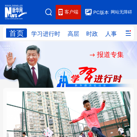
客户端
网站无障碍
PC版本
首页
网站地图
学习进行时
高层
时政
人事
国际
报道专集
学习进行时
高层
时政
人事
国际
财经
网评
港澳
台湾
思客智库
全球连线
教育
科技
科创
量子
体育
文化
书画
健康
军事
构建更高水平的全民健
乐享全民健身 共筑健康
访谈
视频
图片
政务