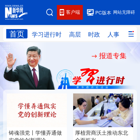
客户端
网站无障碍
PC版本
首页
网站地图
学习进行时
高层
时政
人事
国际
报道专集
学习进行时
高层
时政
人事
国际
财经
网评
港澳
台湾
思客智库
全球连线
教育
科技
科创
量子
体育
文化
书画
健康
军事
铸魂强党丨学懂弄通做
厚植营商沃土推动东北
访谈
视频
图片
政务