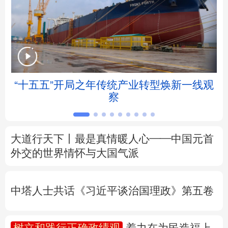
北京
天津
河北
山西
辽宁
吉林
上海
江苏
浙江
安徽
福建
江西
帧
“十五五”开局之年传统产业转型焕新一线观
察
山东
河南
湖北
湖南
广东
广西
海南
重庆
大道行天下丨最是真情暖人心——中国元首
四川
贵州
云南
西藏
外交的
世界
情怀与大国气派
陕西
甘肃
青海
宁夏
中塔人士共话《习近平谈治国理政》第五卷
新疆
内蒙古
黑龙江
树立和践行正确政绩观
着力在为民造福上