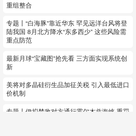
重组整合
专题丨
“白海豚”靠近华东
罕见远洋台风将登
陆我国
8月北方降水“东多西少” 这些风险需
重点防范
最新月球“宝藏图”抢先看
三方面实现系统创
新
美将对多晶硅衍生品加征关税 引入最低进口
价机制
专题丨
伊拟禁敌对方通行霍尔木兹海峡 重罚
违规者
伊媒：格什姆岛附近爆炸声系打
击“敌对目标”所致