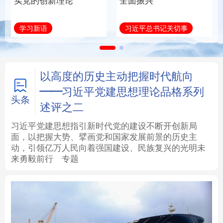
实党的创新理论
全面振兴
法律
中央文件
金融
汽车
学习新语
习近平总书记关切事
食品
人居
信息化
数字经济
学术中国
乡村振兴
银龄
溯源中国
以高度的历史主动把握时代航向
——习近平党建思想理论品格系列
城市
旅游
能源
会展
头条
述评之二
彩票
娱乐
时尚
悦读
习近平党建思想指引新时代党的建设不断开创新局
面，以把握大势、擘画党和国家发展前景的历史主
动，引领亿万人民向着强国建设、民族复兴的光明未
公益
一带一路
亚太网
上市公司
来勇毅前行
专题
文化产业
地方频道