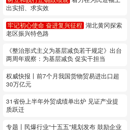
出实招、求实效
多语种频道
牢记初心使命 奋进复兴征程
湖北黄冈探索
English
Español
Français
عربى
老区振兴特色路
Русский язык
日本語
한국어
《整治形式主义为基层减负若干规定》出台
Deutsch
Português
两周年
观察
：为基层减负 促实干担当
权威快报丨前7个月我国货物贸易进出口超
30万亿元
31省份上半年外贸成绩单出炉 见证产业提
质跃迁
专题丨
民爆行业“十五五”规划发布 鼓励企业