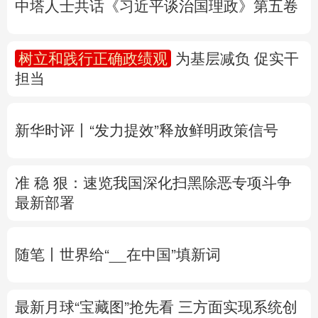
多语种频道
新华时评丨“发力提效”释放鲜明政策信号
English
Español
Français
عربى
准 稳 狠：速览我国深化扫黑除恶专项斗争
Русский язык
日本語
한국어
最新部署
Deutsch
Português
随笔丨世界给“__在中国”填新词
最新月球“宝藏图”抢先看
三方面实现系统创
新
专题丨
“白海豚”逼近华东 罕见远洋台风将登
陆我国
两部门对浙闽启动防汛防台风四级应
急响应