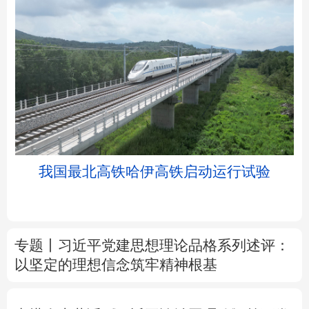
北京
天津
河北
山西
辽宁
吉林
上海
江苏
我国最北高铁哈伊高铁启动运行试验
浙江
安徽
福建
江西
山东
河南
湖北
湖南
专题丨
习近平党建思想理论品格系列述评：
以坚定的理想信念筑牢精神根基
广东
广西
海南
重庆
四川
贵州
云南
西藏
中塔人士共话《习近平谈治国理政》第五卷
陕西
甘肃
青海
宁夏
树立和践行正确政绩观
为基层减负 促实干
新疆
内蒙古
黑龙江
担当