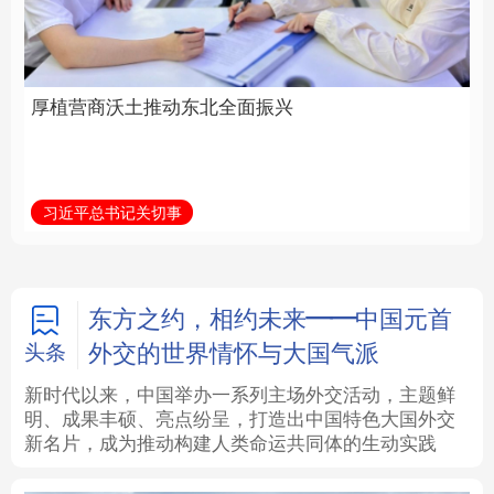
全面振兴
建设为统领加强党的各
方面建设
法律
中央文件
金融
汽车
习近平总书记关切事
学习新语
食品
人居
信息化
数字经济
学术中国
乡村振兴
银龄
溯源中国
东方之约，相约未来——中国元首
外交的世界情怀与大国气派
头条
城市
旅游
能源
会展
新时代以来，中国举办一系列主场外交活动，主题鲜
明、成果丰硕、亮点纷呈，打造出中国特色大国外交
彩票
娱乐
时尚
悦读
新名片，成为推动构建人类命运共同体的生动实践
公益
一带一路
亚太网
上市公司
文化产业
地方频道