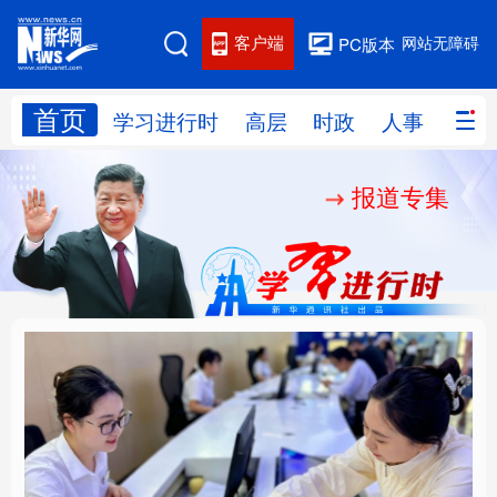
客户端
网站无障碍
PC版本
首页
网站地图
学习进行时
高层
时政
人事
国际
报道专集
学习进行时
高层
时政
人事
国际
财经
网评
港澳
台湾
思客智库
全球连线
教育
科技
科创
量子
体育
文化
书画
健康
军事
厚植营商沃土推动东北
铸魂强党丨以党的政治
访谈
视频
图片
政务