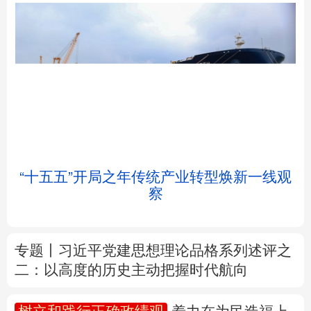
北京
天津
河北
山西
辽宁
吉林
上海
江苏
“十五五”开局之年传统产业转型焕新一线观
浙江
安徽
福建
江西
察
山东
河南
湖北
湖南
专题丨
习近平党建思想理论品格系列述评之
广东
广西
海南
重庆
二：以高度的历史主动把握时代航向
四川
贵州
云南
西藏
树立和践行正确政绩观
着力在为民造福上
陕西
甘肃
青海
宁夏
出实招、求实效
新疆
内蒙古
黑龙江
我国外贸进出口规模连续5个月超过4万亿元
前7个月货物贸易进出口延续良好增长态势