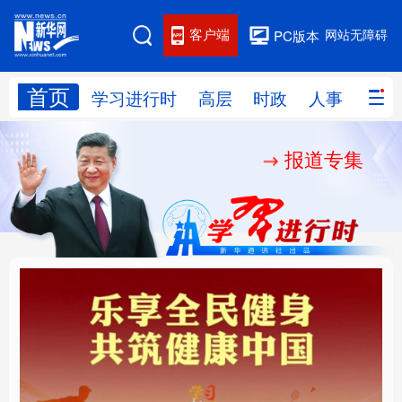
客户端
网站无障碍
PC版本
首页
网站地图
学习进行时
高层
时政
人事
国际
报道专集
学习进行时
高层
时政
人事
国际
财经
网评
港澳
台湾
思客智库
全球连线
教育
科技
科创
量子
体育
文化
书画
健康
军事
乐享全民健身 共筑健康
厚植营商沃土推动东北
访谈
视频
图片
政务