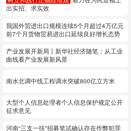
多语种频道
产业发展开新局丨
新华社经济随笔：从工业
曲线看产业发展新风景
English
Español
Français
عربى
Русский язык
日本語
한국어
南水北调中线工程调水突破800亿立方米
Deutsch
Português
大型个人信息处理者个人信息保护规定公开
征求意见
河南“三支一扶”招募笔试确认存在作弊犯罪
行为
定于8月22日重新组织笔试
专题丨
台湾发布“白海豚”海上警报
福建、
浙
江防台风Ⅲ级响应
河北暴雨Ⅳ级应急响应