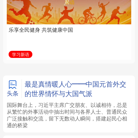
中国
全面振兴
法律
中央文件
金融
汽车
学习新语
习近平总书记关切事
食品
人居
信息化
数字经济
学术中国
乡村振兴
银龄
溯源中国
最是真情暖人心——中国元首外交
的世界情怀与大国气派
头条
城市
旅游
能源
会展
国际舞台上，习近平主席广交朋友、以诚相待，总是
从繁忙的外事活动中抽出时间与各界人士、普通民众
彩票
娱乐
时尚
悦读
广泛接触和交流，留下无数动人瞬间，搭建起民心相
通的桥梁
公益
一带一路
亚太网
上市公司
文化产业
地方频道