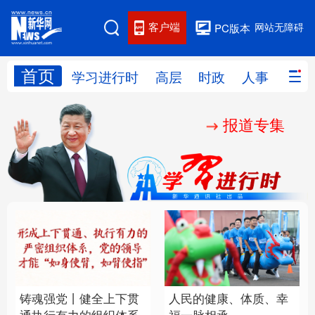
客户端
网站无障碍
PC版本
首页
网站地图
学习进行时
高层
时政
人事
国际
报道专集
学习进行时
高层
时政
人事
国际
财经
网评
港澳
台湾
思客智库
全球连线
教育
科技
科创
量子
体育
文化
书画
健康
军事
铸魂强党丨健全上下贯
人民的健康、体质、幸
访谈
视频
图片
政务