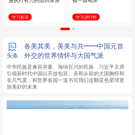
通执行有力的组织体系
福一脉相承
法律
中央文件
金融
汽车
学习新语
学习进行时
食品
人居
信息化
数字经济
学术中国
乡村振兴
银龄
溯源中国
各美其美，美美与共——中国元首
外交的世界情怀与大国气派
头条
城市
旅游
能源
会展
中华民族是兼容并蓄、海纳百川的民族
习近平主席
引领新时代中国以开放包容、亲和从容的大国胸怀和
彩票
娱乐
时尚
悦读
非凡气度，和世界各国一道书写我们这颗蓝色星球更
加美好的未来
公益
一带一路
亚太网
上市公司
文化产业
地方频道