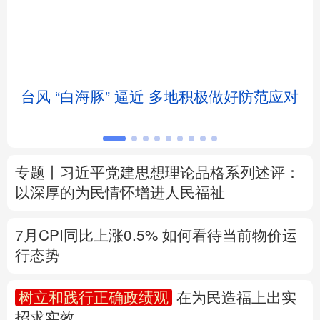
北京
天津
河北
山西
辽宁
吉林
上海
江苏
台风 “白海豚” 逼近 多地积极做好防范应对
浙江
安徽
福建
江西
山东
河南
湖北
湖南
专题丨
习近平党建思想理论品格系列述评：
广东
广西
海南
重庆
以深厚的为民情怀增进人民福祉
四川
贵州
云南
西藏
7月CPI同比上涨0.5%
如何看待当前物价运
陕西
甘肃
青海
宁夏
行态势
新疆
内蒙古
黑龙江
树立和践行正确政绩观
在为民造福上出实
招求实效