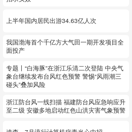
多语种频道
上半年国内居民出游34.63亿人次
English
Español
Français
عربى
Русский язык
日本語
한국어
我国渤海首个千亿方大气田一期开发项目全
面投产
Deutsch
Português
专题丨
“白海豚”在浙江乐清二次登陆
中央气
象台继续发布台风红色预警
警惕“风雨潮三
碰头”叠加风险
浙江防台风一线扫描
福建防台风应急响应升
至二级
安徽多地启动红色山洪灾害气象预警