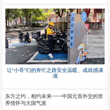
北京
天津
河北
山西
辽宁
吉林
上海
江苏
浙江
安徽
福建
江西
让“小哥”们的奔忙之路安全温暖、成就感满
满
山东
河南
湖北
湖南
广东
广西
海南
重庆
东方之约，相约未来——中国元首外交的世
四川
贵州
云南
西藏
界情怀与大国气派
陕西
甘肃
青海
宁夏
以数观势丨知识产权强国建设驶入“快车道”
新疆
内蒙古
黑龙江
树立和践行正确政绩观
不作无补之功 不为