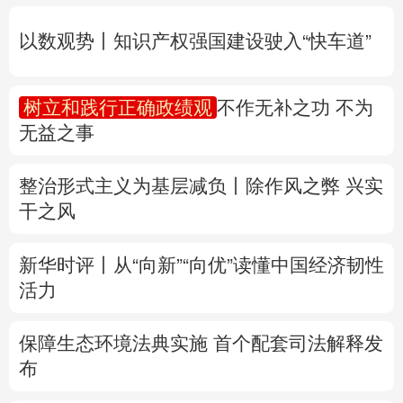
无益之事
多语种频道
整治形式主义为基层减负丨除作风之弊 兴实
English
Español
Français
عربى
干之风
Русский язык
日本語
한국어
新华时评丨从“向新”“向优”读懂中国经济韧性
Deutsch
Português
活力
保障生态环境法典实施 首个配套司法解释发
布
权威快报丨我国编制完成新版全月地质图
“白海豚”迫近，8月会有几个台风登陆或影响