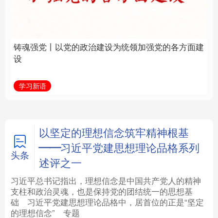
建设为统领加强党的各
统和现代有机融合在一
方面建设
起”
法律
中央文件
金融
汽车
学习新语
近镜头
食品
人居
信息化
数字经济
学术中国
乡村振兴
银龄
溯源中国
以坚定的理想信念筑牢精神根基
——习近平党建思想理论品格系列
城市
旅游
能源
会展
头条
述评之一
彩票
娱乐
时尚
悦读
习近平总书记指出，理想信念是中国共产党人的精神
支柱和政治灵魂，也是保持党的团结统一的思想基
础
习近平
党建思想理论品格中，居首位的正是“坚定
公益
一带一路
亚太网
上市公司
的理想信念”
专题
文化产业
地方频道