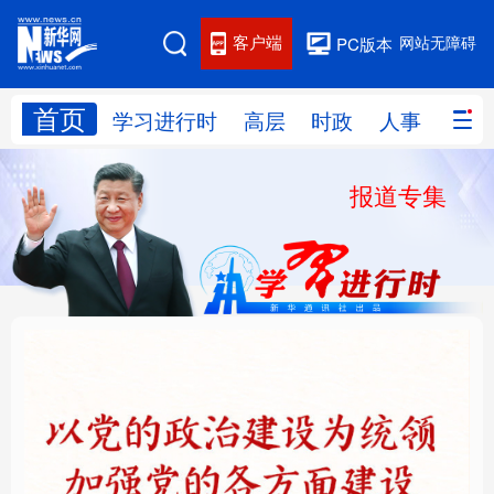
客户端
网站无障碍
PC版本
首页
网站地图
学习进行时
高层
时政
人事
国际
报道专集
学习进行时
高层
时政
人事
国际
财经
网评
港澳
台湾
思客智库
全球连线
教育
科技
科创
量子
体育
文化
书画
健康
军事
铸魂强党丨以党的政治
“作为千年古都，要把传
访谈
视频
图片
政务