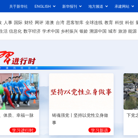
关于新华社
ENGLISH
新华报刊
地方频道
承建网站
政
人事
国际
财经
网评
港澳
台湾
思客智库
全球连线
教育
科技
科创
生活
信息化
数字经济
学术中国
乡村振兴
银龄
溯源中国
城市
旅游
能源
、体质、幸福一脉
铸魂强党丨坚持以党性立身做
下党
事
学习进行时
学习新语