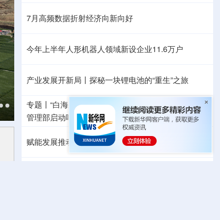
7月高频数据折射经济向新向好
今年上半年人形机器人领域新设企业11.6万户
产业发展开新局丨
探秘一块锂电池的“重生”之旅
专题丨
“白海豚”与“巴威”相比如何？
国家防总、应急
管理部启动响应
水利部部署防御工作
多地积极应对
赋能发展推动共赢 “零关税”百日见证中非合作新气象
外媒：高效的中国制造业让全球受益
日本2027财年防卫预算申请额创新高
成