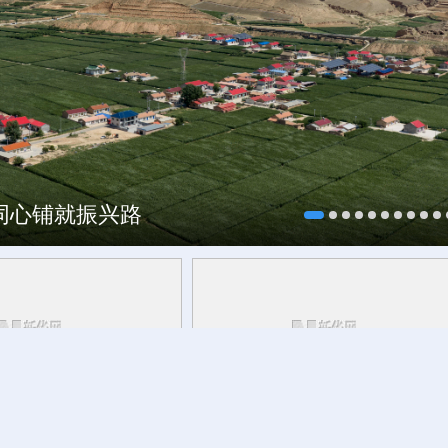
海同心铺就振兴路
研行丨
安徽的定力与活力
山体滑坡前的生死竞速 10名村民