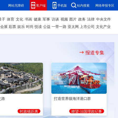
网站无障碍
客户端
手机版
站内搜索
网络举报专区
量子
体育
文化
书画
健康
军事
访谈
视频
图片
政务
法律
中央文件
会展
彩票
娱乐
时尚
悦读
公益
一带一路
亚太网
上市公司
文化产业
报道专集
之路
打造世界级海洋港口群
时政镜距离
瞭望·治国理政纪事