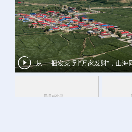
从“一捆发菜”到“万家发财”，山
一周看天下
跨越千年的热爱：文物里的健身雅趣
活力中国调