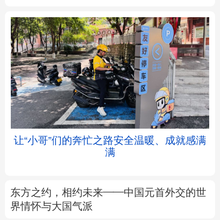
北京
天津
河北
山西
辽宁
吉林
上海
江苏
浙江
安徽
福建
江西
让“小哥”们的奔忙之路安全温暖、成就感满
满
山东
河南
湖北
湖南
广东
广西
海南
重庆
东方之约，相约未来——中国元首外交的世
四川
贵州
云南
西藏
界情怀与大国气派
陕西
甘肃
青海
宁夏
以数观势丨知识产权强国建设驶入“快车道”
新疆
内蒙古
黑龙江
树立和践行正确政绩观
不作无补之功 不为