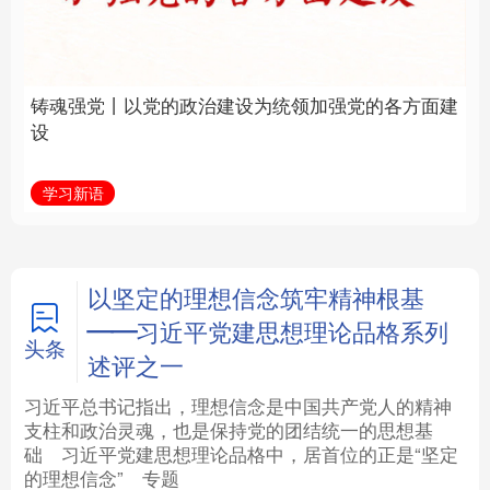
建设为统领加强党的各
统和现代有机融合在一
方面建设
起”
法律
中央文件
金融
汽车
学习新语
近镜头
食品
人居
信息化
数字经济
学术中国
乡村振兴
银龄
溯源中国
以坚定的理想信念筑牢精神根基
——习近平党建思想理论品格系列
城市
旅游
能源
会展
头条
述评之一
彩票
娱乐
时尚
悦读
习近平总书记指出，理想信念是中国共产党人的精神
支柱和政治灵魂，也是保持党的团结统一的思想基
础
习近平
党建思想理论品格中，居首位的正是“坚定
公益
一带一路
亚太网
上市公司
的理想信念”
专题
文化产业
地方频道