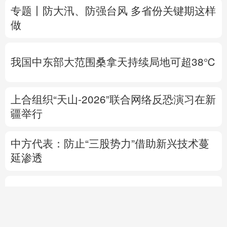
我国中东部大范围桑拿天持续局地可超38℃
上合组织“天山-2026”联合网络反恐演习在新
疆举行
中方代表：防止“三股势力”借助新兴技术蔓
延渗透
热点问答丨胡塞武装连续袭船 沙特作何应对
专题丨
伊朗与阿曼就霍尔木兹海峡拟定航道
坐标达成一致
海峡现有两条航道将关闭