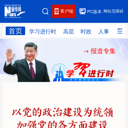
客户端
网站无障碍
PC版本
首页
网站地图
学习进行时
高层
时政
人事
国际
报道专集
学习进行时
高层
时政
人事
国际
财经
网评
港澳
台湾
思客智库
全球连线
教育
科技
科创
量子
体育
文化
书画
健康
军事
铸魂强党丨以党的政治
“作为千年古都，要把传
访谈
视频
图片
政务