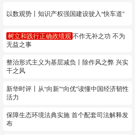
无益之事
多语种频道
整治形式主义为基层减负丨除作风之弊 兴实
English
Español
Français
عربى
干之风
Русский язык
日本語
한국어
新华时评丨从“向新”“向优”读懂中国经济韧性
Deutsch
Português
活力
保障生态环境法典实施 首个配套司法解释发
布
专题丨
防大汛、防强台风 多省份关键期这样
做