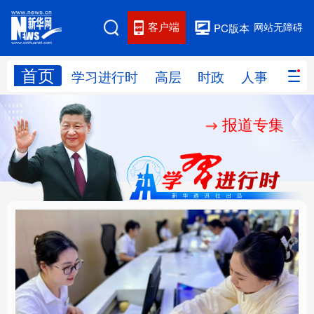
客户端
网站无障碍
PC版本
首页
网站地图
学习进行时
高层
时政
人事
国际
报道专集
学习进行时
高层
时政
人事
国际
财经
网评
港澳
台湾
思客智库
全球连线
教育
科技
科创
量子
体育
文化
书画
健康
军事
厚植营商沃土推动东北
铸魂强党丨以党的政治
访谈
视频
图片
政务