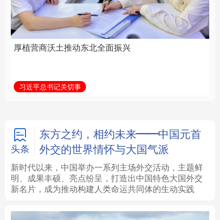
全面振兴
建设为统领加强党的各
方面建设
法律
中央文件
金融
汽车
习近平总书记关切事
学习新语
食品
人居
信息化
数字经济
学术中国
乡村振兴
银龄
溯源中国
东方之约，相约未来——中国元首
外交的世界情怀与大国气派
头条
城市
旅游
能源
会展
新时代以来，中国举办一系列主场外交活动，主题鲜
明、成果丰硕、亮点纷呈，打造出中国特色大国外交
彩票
娱乐
时尚
悦读
新名片，成为推动构建人类命运共同体的生动实践
公益
一带一路
亚太网
上市公司
文化产业
地方频道