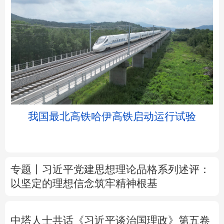
北京
天津
河北
山西
辽宁
吉林
上海
江苏
我国最北高铁哈伊高铁启动运行试验
浙江
安徽
福建
江西
山东
河南
湖北
湖南
专题丨
习近平党建思想理论品格系列述评：
以坚定的理想信念筑牢精神根基
广东
广西
海南
重庆
四川
贵州
云南
西藏
中塔人士共话《习近平谈治国理政》第五卷
陕西
甘肃
青海
宁夏
树立和践行正确政绩观
除作风之弊 兴实干
新疆
内蒙古
黑龙江
之风