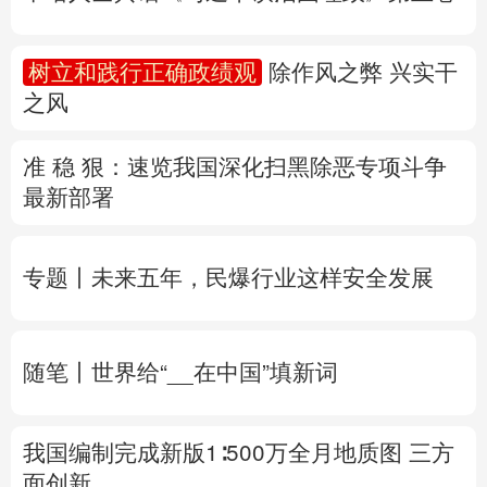
准 稳 狠：速览我国深化扫黑除恶专项斗争
多语种频道
最新部署
English
Español
Français
عربى
专题丨
未来五年，民爆行业这样安全发展
Русский язык
日本語
한국어
Deutsch
Português
随笔丨世界给“__在中国”填新词
我国编制完成新版1∶500万全月地质图 三方
面创新
专题丨
两部门对浙、闽启动防汛防台风四级
应急响应
水利部维持对陕、黑的洪水防御Ⅳ
级应急响应