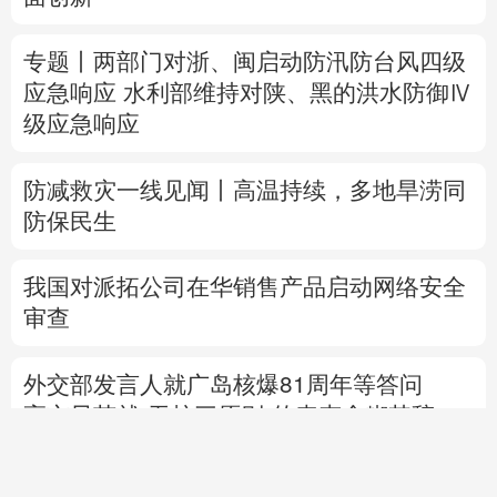
防减救灾一线见闻丨高温持续，多地旱涝同
防保民生
我国对派拓公司在华销售产品启动网络安全
审查
外交部发言人就广岛核爆81周年等答问
高市早苗就“无核三原则”的表态含糊其辞
专题丨
特朗普与美防长“起冲突”
否认美国弹
药短缺
伊朗总统：最高领袖决策过程遭人利
用