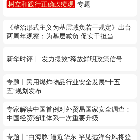
树立和践行正确政绩观
专题
多语种频道
《整治形式主义为基层减负若干规定》出台
English
Español
Français
عربى
两周年
观察
：为基层减负 促实干担当
Русский язык
日本語
한국어
新华时评丨“发力提效”释放鲜明政策信号
Deutsch
Português
专题丨
民用爆炸物品行业安全发展“十五
五”规划发布
专家解读中国首例对外贸易国家安全调查：
中国经贸治理体系一次重要升级
专题丨
“白海豚”逼近华东 罕见远洋台风将登