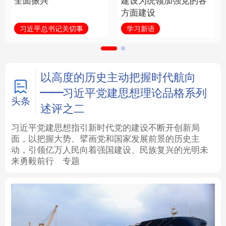
全面振兴
建设为统领加强党的各
方面建设
法律
中央文件
金融
汽车
习近平总书记关切事
学习新语
食品
人居
信息化
数字经济
学术中国
乡村振兴
银龄
溯源中国
以高度的历史主动把握时代航向
——习近平党建思想理论品格系列
城市
旅游
能源
会展
头条
述评之二
彩票
娱乐
时尚
悦读
习近平党建思想指引新时代党的建设不断开创新局
面，以把握大势、擘画党和国家发展前景的历史主
动，引领亿万人民向着强国建设、民族复兴的光明未
公益
一带一路
亚太网
上市公司
来勇毅前行
专题
文化产业
地方频道