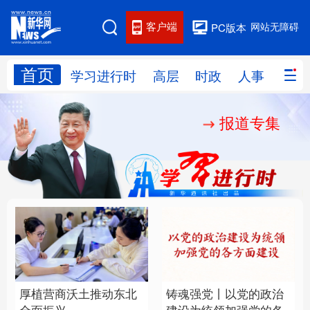
客户端
网站无障碍
PC版本
首页
网站地图
学习进行时
高层
时政
人事
国际
报道专集
学习进行时
高层
时政
人事
国际
财经
网评
港澳
台湾
思客智库
全球连线
教育
科技
科创
量子
体育
文化
书画
健康
军事
厚植营商沃土推动东北
铸魂强党丨以党的政治
访谈
视频
图片
政务