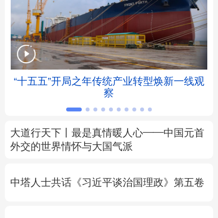
北京
天津
河北
山西
辽宁
吉林
上海
江苏
浙江
安徽
福建
江西
“十五五”开局之年传统产业转型焕新一线观
察
山东
河南
湖北
湖南
广东
广西
海南
重庆
大道行天下丨最是真情暖人心——中国元首
四川
贵州
云南
西藏
外交的
世界
情怀与大国气派
陕西
甘肃
青海
宁夏
中塔人士共话《习近平谈治国理政》第五卷
新疆
内蒙古
黑龙江