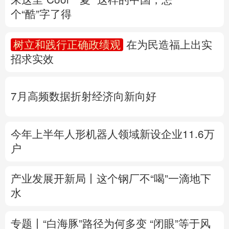
个“酷”字了得
多语种频道
树立和践行正确政绩观
在为民造福上出实
English
Español
Français
عربى
招求实效
Русский язык
日本語
한국어
7月高频数据折射经济向新向好
Deutsch
Português
今年上半年人形机器人领域新设企业11.6万
户
产业发展开新局丨
这个钢厂不“喝”一滴地下
水
专题丨
“白海豚”路径为何多变
“闭眼”等于风