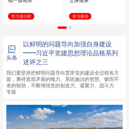
福一脉相承
立身做事
法律
中央文件
金融
汽车
学习进行时
学习新语
食品
人居
信息化
数字经济
学术中国
乡村振兴
银龄
溯源中国
以鲜明的问题导向加强自身建设
——习近平党建思想理论品格系列
城市
旅游
能源
会展
头条
述评之三
彩票
娱乐
时尚
悦读
我们要坚持把鲜明问题导向贯穿党的建设全过程各方
面，秉持直面矛盾的魄力、系统施治的智慧、锲而不
舍的韧劲，不断增强党的创造力、凝聚力、战斗力
公益
一带一路
亚太网
上市公司
专题
文化产业
地方频道