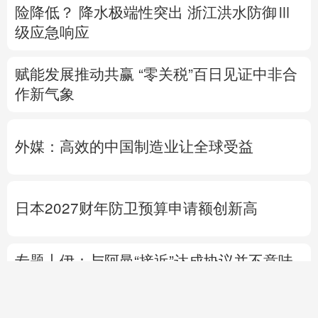
险降低？
降水极端性突出
浙江洪水防御Ⅲ
级应急响应
赋能发展推动共赢 “零关税”百日见证中非合
作新气象
外媒：高效的中国制造业让全球受益
日本2027财年防卫预算申请额创新高
专题丨
伊：与阿曼“接近”达成协议并不意味
重开海峡
战事打不下去了？
美军高层正寻
求“退出路径”