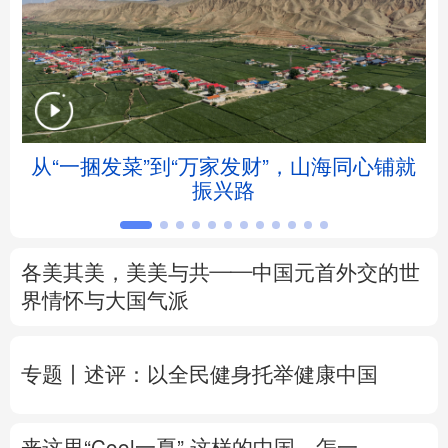
北京
天津
河北
山西
辽宁
吉林
上海
江苏
浙江
安徽
福建
江西
从“一捆发菜”到“万家发财”，山海同心铺就
会
振兴路
山东
河南
湖北
湖南
广东
广西
海南
重庆
各美其美，美美与共——中国元首外交的世
四川
贵州
云南
西藏
界情怀与大国气派
陕西
甘肃
青海
宁夏
专题丨
述评：以全民健身托举健康中国
新疆
内蒙古
黑龙江
来这里“Cool一夏”
这样的中国，怎一