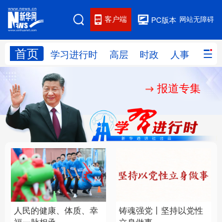
客户端
网站无障碍
PC版本
首页
网站地图
学习进行时
高层
时政
人事
国际
报道专集
学习进行时
高层
时政
人事
国际
财经
网评
港澳
台湾
思客智库
全球连线
教育
科技
科创
量子
体育
文化
书画
健康
军事
人民的健康、体质、幸
铸魂强党丨坚持以党性
访谈
视频
图片
政务