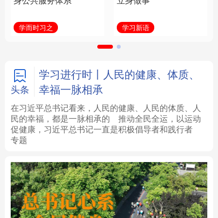
身公共服务体系
立身做事
法律
中央文件
金融
汽车
学而时习之
学习新语
食品
人居
信息化
数字经济
学术中国
乡村振兴
银龄
溯源中国
学习进行时丨人民的健康、体质、
幸福一脉相承
头条
城市
旅游
能源
会展
在习近平总书记看来，人民的健康、人民的体质、人
民的幸福，都是一脉相承的
推动全民全运，以运动
彩票
娱乐
时尚
悦读
促健康，习近平总书记一直是积极倡导者和践行者
专题
公益
一带一路
亚太网
上市公司
文化产业
地方频道