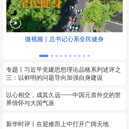
北京
天津
河北
山西
辽宁
吉林
上海
江苏
微视频丨总书记心系全民健身
浙江
安徽
福建
江西
山东
河南
湖北
湖南
专题丨
习近平党建思想理论品格系列述评之
广东
广西
海南
重庆
三：以鲜明的问题导向加强自身建设
四川
贵州
云南
西藏
以心相交，成其久远——中国元首外交的世
陕西
甘肃
青海
宁夏
界情怀与大国气派
新疆
内蒙古
黑龙江
新华时评丨在迎难而上中打开广阔天地