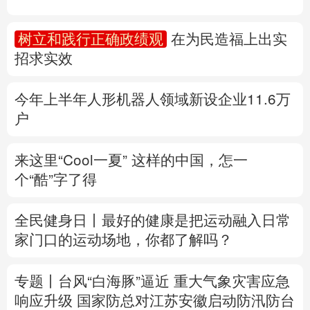
多语种频道
树立和践行正确政绩观
在为民造福上出实
招求实效
English
Español
Français
عربى
Русский язык
日本語
한국어
今年上半年人形机器人领域新设企业11.6万
户
Deutsch
Português
来这里“Cool一夏”
这样的中国，怎一
个“酷”字了得
全民健身日丨
最好的健康是把运动融入日常
家门口的运动场地，你都了解吗？
专题丨
台风“白海豚”逼近 重大气象灾害应急
响应升级
国家防总对江苏安徽启动防汛防台