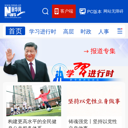
客户端
网站无障碍
PC版本
首页
网站地图
学习进行时
高层
时政
人事
国际
报道专集
学习进行时
高层
时政
人事
国际
财经
网评
港澳
台湾
思客智库
全球连线
教育
科技
科创
量子
体育
文化
书画
健康
军事
构建更高水平的全民健
铸魂强党丨坚持以党性
访谈
视频
图片
政务