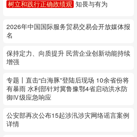
树立和践行正确政绩观
知畏与有为
多语种频道
2026年中国国际服务贸易交易会开放媒体报
English
Español
Français
عربى
名
Русский язык
日本語
한국어
保持定力、向质提升 民营企业创新动能持续
Deutsch
Português
增强
专题丨
直击“白海豚”登陆后现场
10余省份将
有暴雨
水利部针对冀鲁豫鄂4省启动洪水防
御Ⅳ级应急响应
公安部再次公布15起涉汛涉灾网络谣言案例
详情