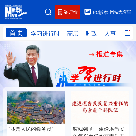
客户端
网站无障碍
PC版本
首页
网站地图
学习进行时
高层
时政
人事
国际
报道专集
学习进行时
高层
时政
人事
国际
财经
网评
港澳
台湾
思客智库
全球连线
教育
科技
科创
量子
体育
文化
书画
健康
军事
“我是人民的勤务员”
铸魂强党丨建设堪当民
访谈
视频
图片
政务