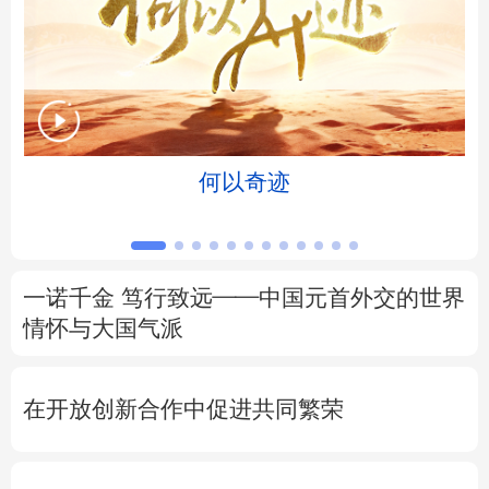
北京
天津
河北
山西
辽宁
吉林
上海
江苏
浙江
安徽
福建
江西
何以奇迹
山东
河南
湖北
湖南
广东
广西
海南
重庆
一诺千金 笃行致远——中国元首外交的世界
四川
贵州
云南
西藏
情怀与大国气派
陕西
甘肃
青海
宁夏
在开放创新合作中促进共同繁荣
新疆
内蒙古
黑龙江