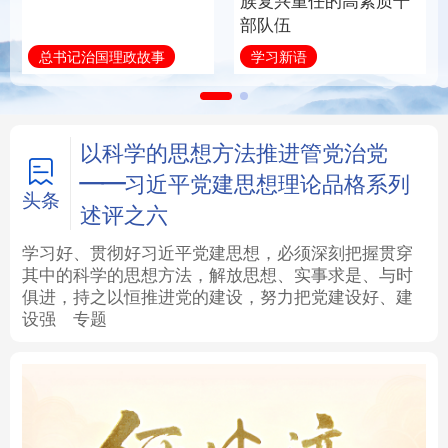
族复兴重任的高素质干
部队伍
法律
中央文件
金融
汽车
总书记治国理政故事
学习新语
食品
人居
信息化
数字经济
学术中国
乡村振兴
银龄
溯源中国
以科学的思想方法推进管党治党
——习近平党建思想理论品格系列
城市
旅游
能源
会展
头条
述评之六
彩票
娱乐
时尚
悦读
学习好、贯彻好习近平党建思想，必须深刻把握贯穿
其中的科学的思想方法，解放思想、实事求是、与时
俱进，持之以恒推进党的建设，努力把党建设好、建
公益
一带一路
亚太网
上市公司
设强
专题
文化产业
地方频道