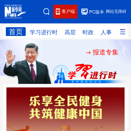
客户端
网站无障碍
PC版本
首页
网站地图
学习进行时
高层
时政
人事
国际
报道专集
学习进行时
高层
时政
人事
国际
财经
网评
港澳
台湾
思客智库
全球连线
教育
科技
科创
量子
体育
文化
书画
健康
军事
乐享全民健身 共筑健康
厚植营商沃土推动东北
访谈
视频
图片
政务