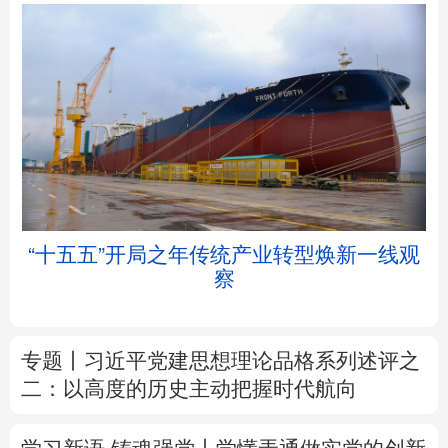
北京
天津
河北
山西
辽宁
吉林
上海
江苏
举
“十五五”开局之年传统产业转型焕新一线观
浙江
安徽
福建
江西
察
山东
河南
湖北
湖南
专题丨
习近平党建思想理论品格系列述评之
广东
广西
海南
重庆
二：以高度的历史主动把握时代航向
四川
贵州
云南
西藏
学习新语·铸魂强党丨学懂弄通做实党的创新
陕西
甘肃
青海
宁夏
理论
新疆
内蒙古
黑龙江
树立和践行正确政绩观
着力在为民造福上
出实招、求实效