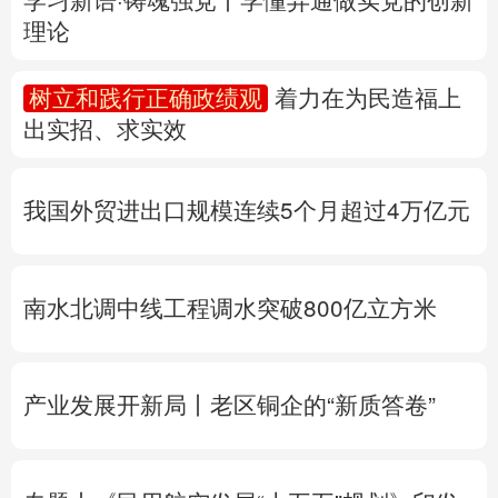
多语种频道
我国外贸进出口规模连续5个月超过4万亿元
English
Español
Français
عربى
Русский язык
日本語
한국어
南水北调中线工程调水突破800亿立方米
Deutsch
Português
产业发展开新局丨
老区铜企的“新质答卷”
专题丨
《民用航空发展“十五五”规划》印发
专题丨
“白海豚”靠近华东沿海
浙江防台风Ⅲ
级应急响应
北京将迎短时强降水
河北暴雨