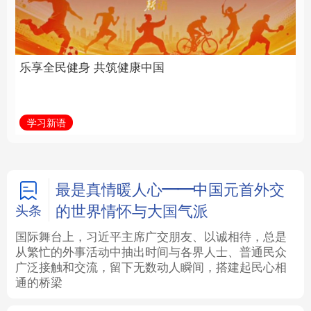
中国
全面振兴
法律
中央文件
金融
汽车
学习新语
习近平总书记关切事
食品
人居
信息化
数字经济
学术中国
乡村振兴
银龄
溯源中国
最是真情暖人心——中国元首外交
的世界情怀与大国气派
头条
城市
旅游
能源
会展
国际舞台上，习近平主席广交朋友、以诚相待，总是
从繁忙的外事活动中抽出时间与各界人士、普通民众
彩票
娱乐
时尚
悦读
广泛接触和交流，留下无数动人瞬间，搭建起民心相
通的桥梁
公益
一带一路
亚太网
上市公司
文化产业
地方频道