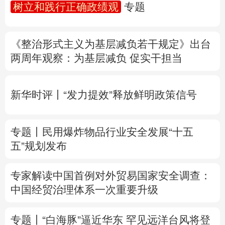
树立和践行正确政绩观
专题
多语种频道
《整治形式主义为基层减负若干规定》出台
English
Español
Français
عربى
两周年
观察
：为基层减负 促实干担当
Русский язык
日本語
한국어
新华时评丨“发力提效”释放鲜明政策信号
Deutsch
Português
专题丨
民用爆炸物品行业安全发展“十五
五”规划发布
专家解读中国首例对外贸易国家安全调查：
中国经贸治理体系一次重要升级
专题丨
“白海豚”逼近华东 罕见远洋台风将登