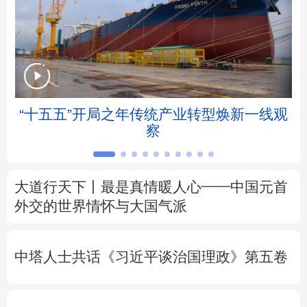
北京
天津
河北
山西
辽宁
吉林
上海
江苏
浙江
安徽
福建
江西
“十五五”开局之年传统产业转型焕新一线观
察
山东
河南
湖北
湖南
广东
广西
海南
重庆
大道行天下丨最是真情暖人心——中国元首
四川
贵州
云南
西藏
外交的
世界
情怀与大国气派
陕西
甘肃
青海
宁夏
中塔人士共话《习近平谈治国理政》第五卷
新疆
内蒙古
黑龙江