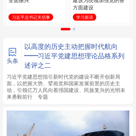
全面振兴
建设为统领加强党的各
方面建设
法律
中央文件
金融
汽车
习近平总书记关切事
学习新语
食品
人居
信息化
数字经济
学术中国
乡村振兴
银龄
溯源中国
以高度的历史主动把握时代航向
——习近平党建思想理论品格系列
城市
旅游
能源
会展
头条
述评之二
彩票
娱乐
时尚
悦读
习近平党建思想指引新时代党的建设不断开创新局
面，以把握大势、擘画党和国家发展前景的历史主
动，引领亿万人民向着强国建设、民族复兴的光明未
公益
一带一路
亚太网
上市公司
来勇毅前行
专题
文化产业
地方频道