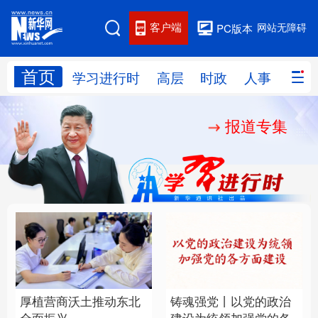
客户端
网站无障碍
PC版本
首页
网站地图
学习进行时
高层
时政
人事
国际
报道专集
学习进行时
高层
时政
人事
国际
财经
网评
港澳
台湾
思客智库
全球连线
教育
科技
科创
量子
体育
文化
书画
健康
军事
厚植营商沃土推动东北
铸魂强党丨以党的政治
访谈
视频
图片
政务