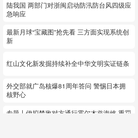
陆我国
两部门对浙闽启动防汛防台风四级应
急响应
最新月球“宝藏图”抢先看
三方面实现系统创
新
红山文化新发掘持续补全中华文明实证链条
外交部就广岛核爆81周年答问
警惕日本拥
核野心
专题丨
伊拟禁敌对方通行霍尔木兹海峡 重罚
违规者
伊媒：格什姆岛附近爆炸声系打
击“敌对目标”所致