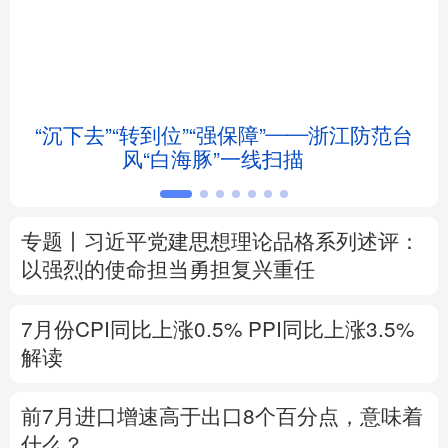
北京
天津
河北
山西
辽宁
吉林
上海
江苏
“沉下去”“转到位”“强保障”——浙江防范台
浙江
安徽
福建
江西
风“白海豚”一线扫描
山东
河南
湖北
湖南
专题丨
习近平党建思想理论品格系列述评：
广东
广西
海南
重庆
以强烈的使命担当勇担复兴重任
四川
贵州
云南
西藏
7月份CPI同比上涨0.5%
PPI同比上涨3.5%
陕西
甘肃
青海
宁夏
解读
新疆
内蒙古
黑龙江
前7月进口增速高于出口8个百分点，意味着
什么？