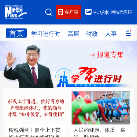
客户端
网站无障碍
PC版本
首页
网站地图
学习进行时
高层
时政
人事
国际
报道专集
学习进行时
高层
时政
人事
国际
财经
网评
港澳
台湾
思客智库
全球连线
教育
科技
科创
量子
体育
文化
书画
健康
军事
铸魂强党丨健全上下贯
人民的健康、体质、幸
访谈
视频
图片
政务