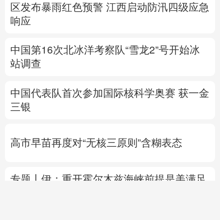
区发布暴雨红色预警
江西启动防汛四级应急
响应
中国第16次北冰洋考察队“雪龙2”号开始冰
站调查
中国代表队首次参加国际核科学奥赛 获一金
三银
高市早苗再度对“无核三原则”含糊表态
专题丨
伊：重开霍尔木兹海峡前提是美满足
5个条件
美国防部要求军工企业“大幅加
快”武器生产