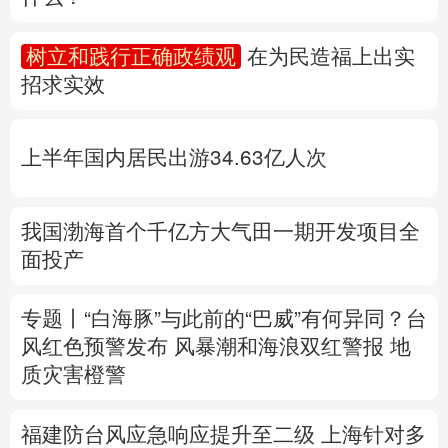
多语种频道
树立和践行正确政绩观
在为民造福上出实
招求实效
English
Español
Français
عربى
Русский язык
日本語
한국어
上半年国内居民出游34.63亿人次
Deutsch
Português
我国渤海首个千亿方大气田一期开发项目全
面投产
专题丨
“白海豚”与此前的“巴威”有何异同？
台
风红色预警发布
风暴潮和海浪双红警报
地
质灾害橙警
福建防台风应急响应提升至二级
上海针对多