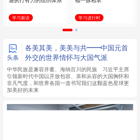
通执行有力的组织体系
福一脉相承
法律
中央文件
金融
汽车
学习新语
学习进行时
食品
人居
信息化
数字经济
学术中国
乡村振兴
银龄
溯源中国
各美其美，美美与共——中国元首
外交的世界情怀与大国气派
头条
城市
旅游
能源
会展
中华民族是兼容并蓄、海纳百川的民族
习近平主席
引领新时代中国以开放包容、亲和从容的大国胸怀和
彩票
娱乐
时尚
悦读
非凡气度，和世界各国一道书写我们这颗蓝色星球更
加美好的未来
公益
一带一路
亚太网
上市公司
文化产业
地方频道