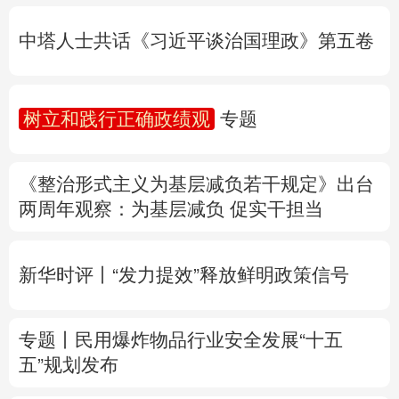
树立和践行正确政绩观
专题
多语种频道
《整治形式主义为基层减负若干规定》出台
English
Español
Français
عربى
两周年
观察
：为基层减负 促实干担当
Русский язык
日本語
한국어
新华时评丨“发力提效”释放鲜明政策信号
Deutsch
Português
专题丨
民用爆炸物品行业安全发展“十五
五”规划发布
专家解读中国首例对外贸易国家安全调查：
中国经贸治理体系一次重要升级
专题丨
“白海豚”逼近华东 罕见远洋台风将登