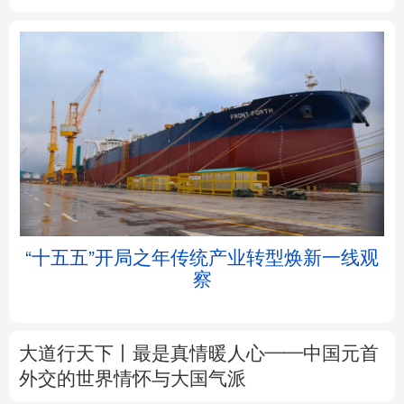
北京
天津
河北
山西
辽宁
吉林
上海
江苏
浙江
安徽
福建
江西
“十五五”开局之年传统产业转型焕新一线观
察
山东
河南
湖北
湖南
广东
广西
海南
重庆
大道行天下丨最是真情暖人心——中国元首
四川
贵州
云南
西藏
外交的
世界
情怀与大国气派
陕西
甘肃
青海
宁夏
中塔人士共话《习近平谈治国理政》第五卷
新疆
内蒙古
黑龙江