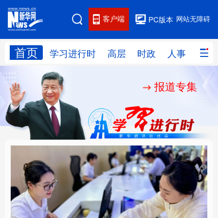
客户端
网站无障碍
PC版本
首页
网站地图
学习进行时
高层
时政
人事
国际
报道专集
学习进行时
高层
时政
人事
国际
财经
网评
港澳
台湾
思客智库
全球连线
教育
科技
科创
量子
体育
文化
书画
健康
军事
厚植营商沃土推动东北
铸魂强党丨以党的政治
访谈
视频
图片
政务