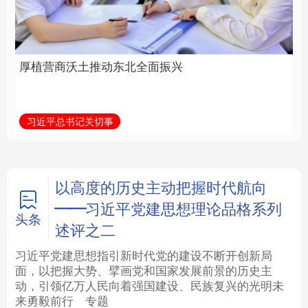
全面振兴
建设为统领加强党的各
方面建设
法律
中央文件
金融
汽车
习近平总书记关切事
学习新语
食品
人居
信息化
数字经济
学术中国
乡村振兴
银龄
溯源中国
以高度的历史主动把握时代航向
——习近平党建思想理论品格系列
城市
旅游
能源
会展
头条
述评之二
彩票
娱乐
时尚
悦读
习近平党建思想指引新时代党的建设不断开创新局
面，以把握大势、擘画党和国家发展前景的历史主
动，引领亿万人民向着强国建设、民族复兴的光明未
公益
一带一路
亚太网
上市公司
来勇毅前行
专题
文化产业
地方频道