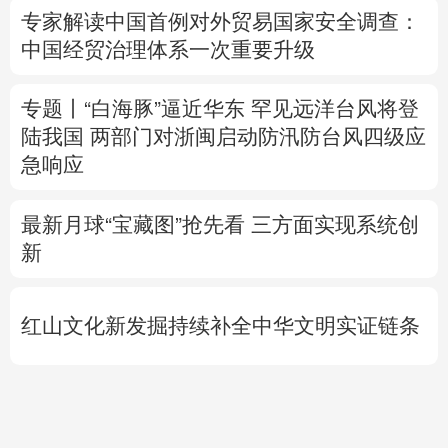
陆我国
两部门对浙闽启动防汛防台风四级应
急响应
最新月球“宝藏图”抢先看
三方面实现系统创
新
红山文化新发掘持续补全中华文明实证链条
外交部就广岛核爆81周年答问
警惕日本拥
核野心
专题丨
通航协议接近敲定？霍尔木兹海峡何
时重开？