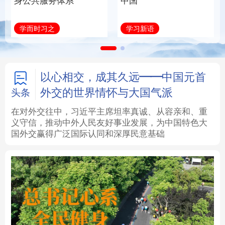
身公共服务体系
中国
法律
中央文件
金融
汽车
学而时习之
学习新语
食品
人居
信息化
数字经济
学术中国
乡村振兴
银龄
溯源中国
以心相交，成其久远——中国元首
外交的世界情怀与大国气派
头条
城市
旅游
能源
会展
在对外交往中，习近平主席坦率真诚、从容亲和、重
义守信，推动中外人民友好事业发展，为中国特色大
彩票
娱乐
时尚
悦读
国外交赢得广泛国际认同和深厚民意基础
公益
一带一路
亚太网
上市公司
文化产业
地方频道