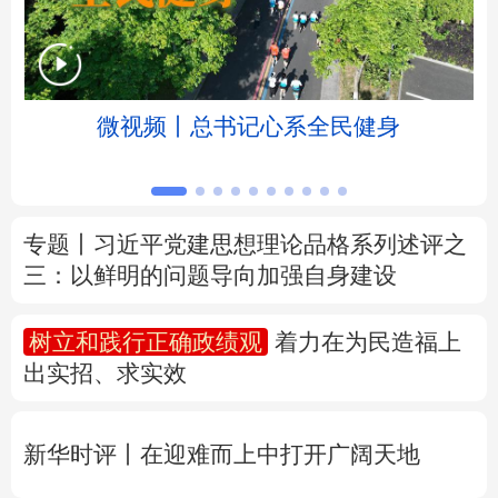
北京
天津
河北
山西
辽宁
吉林
上海
江苏
微视频丨总书记心系全民健身
浙江
安徽
福建
江西
山东
河南
湖北
湖南
专题丨
习近平党建思想理论品格系列述评之
三：以鲜明的问题导向加强自身建设
广东
广西
海南
重庆
四川
贵州
云南
西藏
树立和践行正确政绩观
着力在为民造福上
出实招、求实效
陕西
甘肃
青海
宁夏
新疆
内蒙古
黑龙江
新华时评丨在迎难而上中打开广阔天地