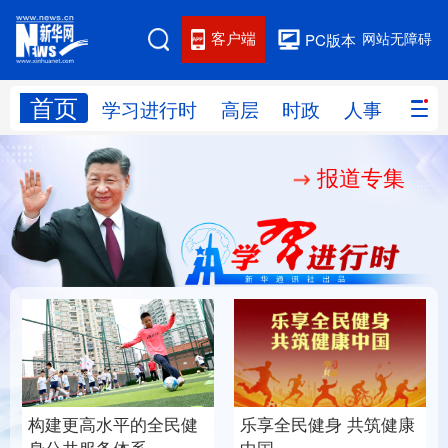
客户端
网站无障碍
PC版本
首页
网站地图
学习进行时
高层
时政
人事
国际
报道专集
学习进行时
高层
时政
人事
国际
财经
网评
港澳
台湾
思客智库
全球连线
教育
科技
科创
量子
体育
文化
书画
健康
军事
构建更高水平的全民健
乐享全民健身 共筑健康
访谈
视频
图片
政务