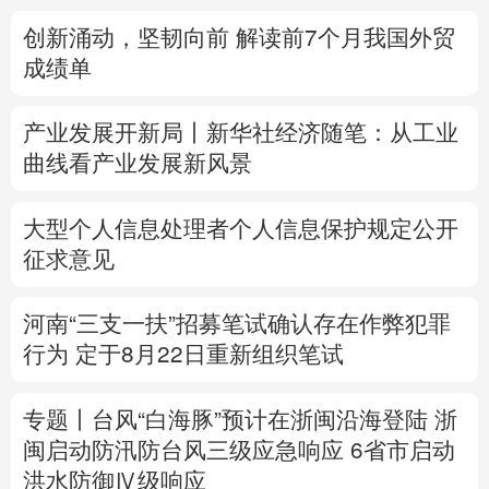
创新涌动，坚韧向前 解读前7个月我国外贸
多语种频道
成绩单
English
Español
Français
عربى
产业发展开新局丨
新华社经济随笔：从工业
Русский язык
日本語
한국어
曲线看产业发展新风景
Deutsch
Português
大型个人信息处理者个人信息保护规定公开
征求意见
河南“三支一扶”招募笔试确认存在作弊犯罪
行为
定于8月22日重新组织笔试
专题丨
台风“白海豚”预计在浙闽沿海登陆
浙
闽启动防汛防台风三级应急响应
6省市启动
洪水防御Ⅳ级响应