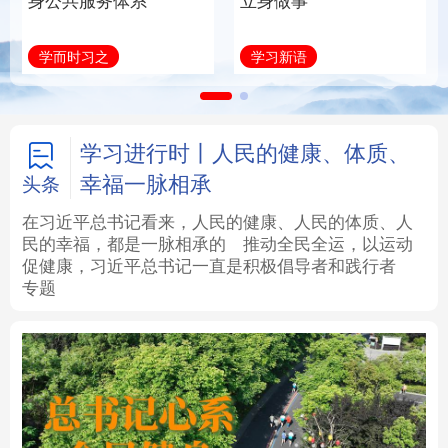
身公共服务体系
立身做事
法律
中央文件
金融
汽车
学而时习之
学习新语
食品
人居
信息化
数字经济
学术中国
乡村振兴
银龄
溯源中国
学习进行时丨人民的健康、体质、
幸福一脉相承
头条
城市
旅游
能源
会展
在习近平总书记看来，人民的健康、人民的体质、人
民的幸福，都是一脉相承的
推动全民全运，以运动
彩票
娱乐
时尚
悦读
促健康，习近平总书记一直是积极倡导者和践行者
专题
公益
一带一路
亚太网
上市公司
文化产业
地方频道