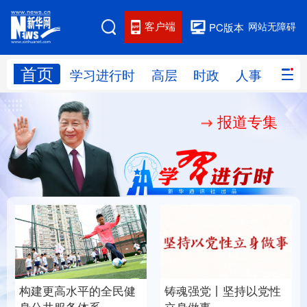
客户端
网站无障碍
PC版本
首页
网站地图
学习进行时
高层
时政
人事
国际
报道专集
学习进行时
高层
时政
人事
国际
财经
网评
港澳
台湾
思客智库
全球连线
教育
科技
科创
量子
体育
文化
书画
健康
军事
构建更高水平的全民健
铸魂强党丨坚持以党性
访谈
视频
图片
政务