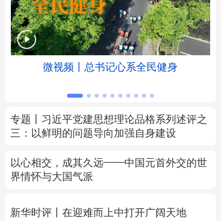
北京
天津
河北
山西
辽宁
吉林
上海
江苏
微视频丨总书记心系全民健身
浙江
安徽
福建
江西
山东
河南
湖北
湖南
专题丨
习近平党建思想理论品格系列述评之
广东
广西
海南
重庆
三：以鲜明的问题导向加强自身建设
四川
贵州
云南
西藏
以心相交，成其久远——中国元首外交的世
陕西
甘肃
青海
宁夏
界情怀与大国气派
新疆
内蒙古
黑龙江
新华时评丨在迎难而上中打开广阔天地