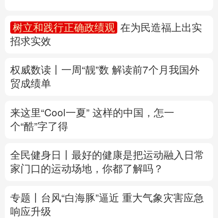
多语种频道
树立和践行正确政绩观
在为民造福上出实
招求实效
English
Español
Français
عربى
Русский язык
日本語
한국어
权威数读丨一周“靓”数
解读前7个月我国外
贸成绩单
Deutsch
Português
来这里“Cool一夏”
这样的中国，怎一
个“酷”字了得
全民健身日丨
最好的健康是把运动融入日常
家门口的运动场地，你都了解吗？
专题丨
台风“白海豚”逼近 重大气象灾害应急
响应升级