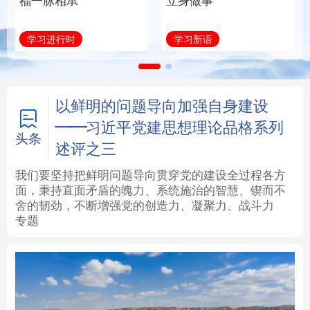
福一脉相承
立身做事
法律
中央文件
金融
汽车
学习进行时
学习新语
食品
人居
信息化
数字经济
学术中国
乡村振兴
银龄
溯源中国
以鲜明的问题导向加强自身建设
——习近平党建思想理论品格系列
城市
旅游
能源
会展
头条
述评之三
彩票
娱乐
时尚
悦读
我们要坚持把鲜明问题导向贯穿党的建设全过程各方
面，秉持直面矛盾的魄力、系统施治的智慧、锲而不
舍的韧劲，不断增强党的创造力、凝聚力、战斗力
公益
一带一路
亚太网
上市公司
专题
文化产业
地方频道