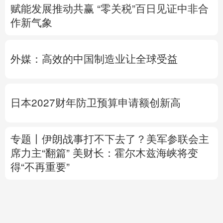
赋能发展推动共赢 “零关税”百日见证中非合
作新气象
外媒：高效的中国制造业让全球受益
日本2027财年防卫预算申请额创新高
专题丨
伊朗战事打不下去了？美军参联会主
席力主“翻篇”
美财长：霍尔木兹海峡将变
得“不再重要”
美媒：马斯克拒绝让乌克兰用“星链”打击俄
境内目标