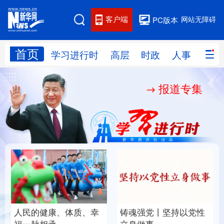
客户端
网站无障碍
PC版本
首页
网站地图
学习进行时
高层
时政
人事
国际
报道专集
学习进行时
高层
时政
人事
国际
财经
网评
港澳
台湾
思客智库
全球连线
教育
科技
科创
量子
体育
文化
书画
健康
军事
人民的健康、体质、幸
铸魂强党丨坚持以党性
访谈
视频
图片
政务