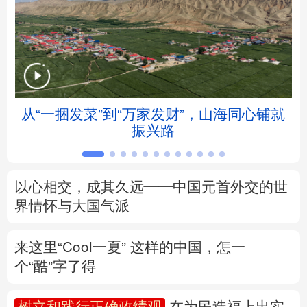
北京
天津
河北
山西
辽宁
吉林
上海
江苏
浙江
安徽
福建
江西
从“一捆发菜”到“万家发财”，山海同心铺就
振兴路
山东
河南
湖北
湖南
广东
广西
海南
重庆
以心相交，成其久远——中国元首外交的世
四川
贵州
云南
西藏
界情怀与大国气派
陕西
甘肃
青海
宁夏
来这里“Cool一夏”
这样的中国，怎一
个“酷”字了得
新疆
内蒙古
黑龙江
树立和践行正确政绩观
在为民造福上出实